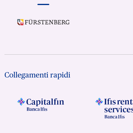
Collegamenti rapidi