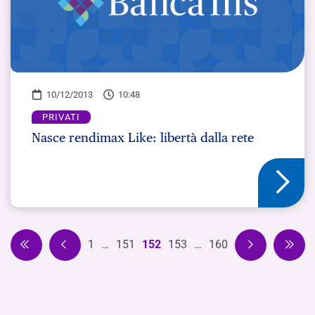
10/12/2013
10:48
PRIVATI
Nasce rendimax Like: libertà dalla rete
1
…
151
152
153
…
160