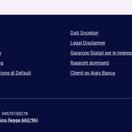
Dati Societari
Legal Disclaimer
o
Garanzie Statali per le impres
ng
Rapporti dormienti
ione di Default
Clienti ex Aigis Banca
n. 04570150278
mico (legge 662/96)