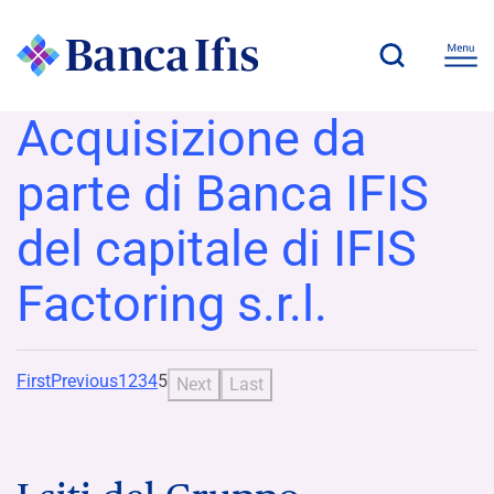
Acquisizione da
parte di Banca IFIS
del capitale di IFIS
Factoring s.r.l.
First
Previous
1
2
3
4
5
Next
Last