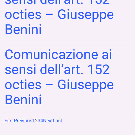
octies – Giuseppe
Benini
Comunicazione ai
sensi dell’art. 152
octies – Giuseppe
Benini
First
Previous
1
2
3
4
Next
Last