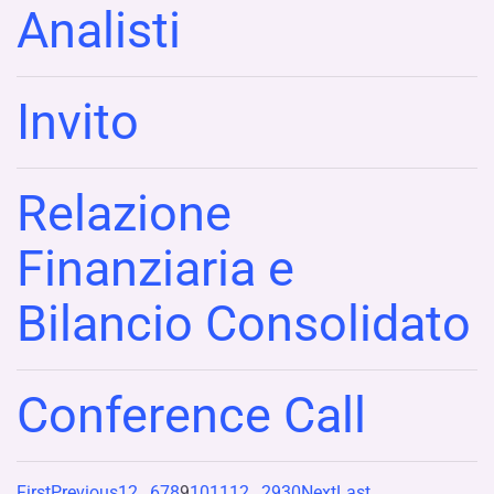
Analisti
Invito
Relazione
Finanziaria e
Bilancio Consolidato
Conference Call
First
Previous
1
2
…
6
7
8
9
10
11
12
…
29
30
Next
Last