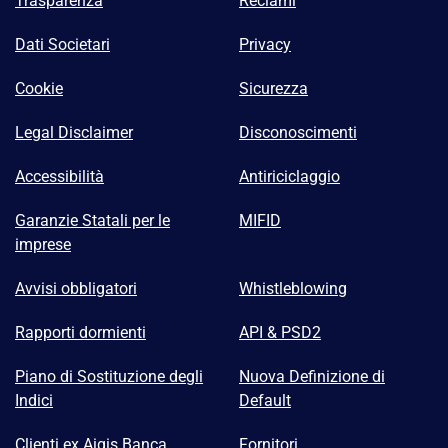
Trasparenza
Reclami
Dati Societari
Privacy
Cookie
Sicurezza
Legal Disclaimer
Disconoscimenti
Accessibilità
Antiriciclaggio
Garanzie Statali per le
MIFID
imprese
Avvisi obbligatori
Whistleblowing
Rapporti dormienti
API & PSD2
Piano di Sostituzione degli
Nuova Definizione di
Indici
Default
Clienti ex Aigis Banca
Fornitori