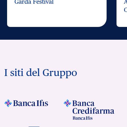
Garda Festival
C
I siti del Gruppo