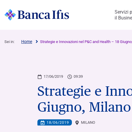
Servizi 
il Busin
di Ifis Rent
Home
Sei in:
Strategie e Innovazioni nel P&C and Health – 18 Giugno
Imprese e Professionisti
Scopri Banca Credifarma
Rendimax Conto Deposito
Rendimax Conto Corrente
Leasing
Cessione del Quinto & Delega
Scopri Fürstenberg SIM
La nostra identità
Aree di Business
Corporate Governance
Ricerche e progetti
Lavora con noi
Strategia e punti di forza
Rating e programmi di debito
Informazioni sul titolo
Il nostro impegno
Kaleidos – Social Impact Lab
Ifis art
17/06/2019
09:39
Strategie e Inn
Simulatore
Apri il conto
Apri il conto
Mission, Vision e Valori
Governance in sintesi
Posizione aperte
Il nostro percorso di crescita
Programma EMTN e Bond
Analisti
Strategia di Sostenibilità
Le nostre aree di impatto
Parco Internazionale di Scultura
Modello di B
Sistema di con
Conoscere Ban
Governance
FACTORING & SUPPLY CHAIN​
AREE DI BUSINESS DEL GRUPPO
IMPATTO
CORPORATE & 
IMPRESA
Lista Enti Convenzionati
rischi
Giugno, Milano
Factoring - Crediti commerciali​
La nostra storia
Servizi per imprese e privati
Organi sociali
Ecosistema della Bicicletta
Chi stiamo cercando
Social Bond Framework
Dividendi
Environment
Misurazione d’impatto
Economia della Bellezza
Financial Ad
Presenza in Ita
PMIheroes
Rendicontazio
Work @Ba
Cerca l’agente più vicino
Revisione Con
Factoring - Crediti fiscali​
Management
Acquisto e gestione crediti deteriorati
Ifis sport
Esperienza maturata
Programma Commercial Paper
Social
Impact watch
Biennale Architettura 2023
Consiglio di Amministrazione
Finanza strut
Struttura del
La voce dei no
Archivio di So
Life @Ban
Azionariato
18/06/2019
MILANO
Supply Chain Finance
Market Watch
Processo di selezione
Altri prospetti e documenti
Comitati Endoconsiliari
Equity Invest
Internal Deal