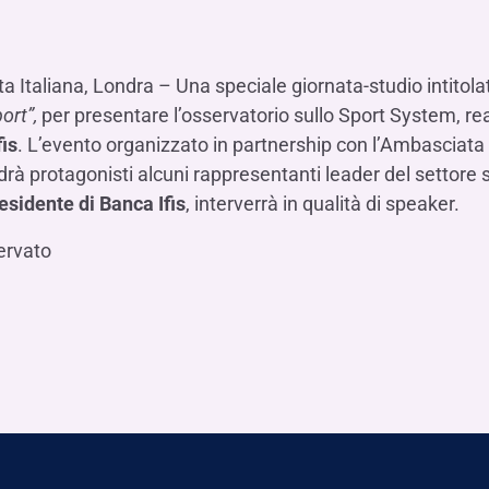
Hai b
Hai b
Hai b
ALTRI SERVIZI ​
ne
ting
Ifis Rental Services
Hai b
Hai b
Hai b
Assicurazioni
 Italiana, Londra – Una speciale giornata-studio intitolat
cing
Ifis Finance I.F.N. S.A.
ort/export​
ort”,
per presentare l’osservatorio sullo Sport System, real
Ifis Finance Sp. z o.o.
i import/export
fis
. L’evento organizzato in partnership con l’Ambasciata d
rà protagonisti alcuni rappresentanti leader del settore s
Hai b
ancari per l’estero
esidente di Banca Ifis
, interverrà in qualità di speaker.
Hai b
ervato
Hai b