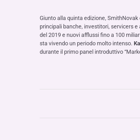
LE SOCIETÀ DEL GRUPPO BANCA IFIS
Collegio Sindacale
Remunerazio
Banca Ifis
Ifis Npl Inves
Assemblea degli azionisti
FINANZIAMENTI​
ESTERO​
Giunto alla quinta edizione, SmithNovak
Banca Credifarma
Ifis Npl Servi
principali banche, investitori, servicers
Archivio documenti assemblee
Finanziamenti a medio-lungo termine
Factoring imp
del 2019 e nuovi afflussi fino a 100 mili
Cap.Ital.Fin.
illimity Bank
Finanziament
sta vivendo un periodo molto intenso.
Ka
Altri servizi b
durante il primo panel introduttivo “Mark
LEASING & NOLEGGIO​
Leasing
Noleggio
di Ifis Rental Services