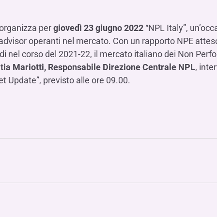
Hai b
Hai b
Hai b
ALTRI SERVIZI ​
ne
ting
Ifis Rental Services
Hai b
Hai b
Hai b
Assicurazioni
 organizza per
giovedì 23 giugno 2022
“NPL Italy”, un’occ
cing
Ifis Finance I.F.N. S.A.
 e advisor operanti nel mercato. Con un rapporto NPE attes
ort/export​
ardi nel corso del 2021-22, il mercato italiano dei Non Per
Ifis Finance Sp. z o.o.
i import/export
tia Mariotti, Responsabile Direzione Centrale NPL
, inte
Hai b
ancari per l’estero
et Update”, previsto alle ore 09.00.
Hai b
Hai b