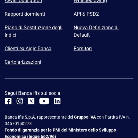
Avvisi obbligatori
Whistleblowing
Rapporti dormienti
API & PSD2
Piano di Sostituzione degli
Nuova Definizione di
Indici
Default
Clienti ex Aigis Banca
Fornitori
Cartolarizzazioni
Segui Banca Ifis sui social
Banca Ifis S.p.A.
rappresentante del
Gruppo IVA
con Partita IVA n.
04570150278
Fondo di garanzia per le PMI del Ministero dello Sviluppo
Economico (legge 662/96)