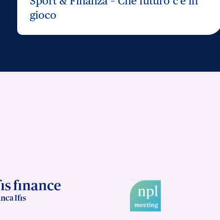
Sport & Finanza – Che futuro c’è in
gioco