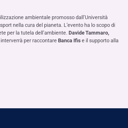
Contattaci
FAQ
isogno di aiuto?
isogno di aiuto?
isogno di aiuto?
Contattaci
Contattaci
Contattaci
Dove Siamo
Dove Siamo
Dove Siamo
FAQ
FAQ
FAQ
Gestione della fiscalità
Fürstenberg SIM
isogno di aiuto?
isogno di aiuto?
isogno di aiuto?
Contattaci
Contattaci
Contattaci
Dove Siamo
Dove Siamo
Dove Siamo
FAQ
FAQ
FAQ
ilizzazione ambientale promosso dall’Università
sport nella cura del pianeta. L’evento ha lo scopo di
ete per la tutela dell’ambiente.
Davide Tammaro,
, interverrà per raccontare
Banca Ifis
e il supporto alla
isogno di aiuto?
Contattaci
Dove Siamo
FAQ
isogno di aiuto?
Contattaci
Dove Siamo
FAQ
isogno di aiuto?
Contattaci
Dove siamo
FAQ