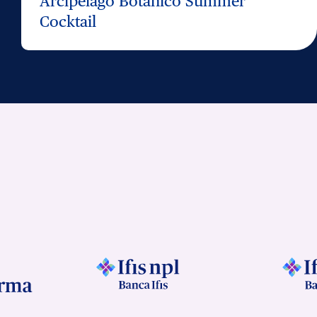
Arcipelago Botanico Summer
Cocktail