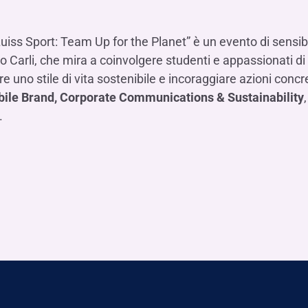
Hai b
Hai b
Hai b
ALTRI SERVIZI ​
ne
ting
Ifis Rental Services
Hai b
Hai b
Hai b
Assicurazioni
iss Sport: Team Up for the Planet” è un evento di sensib
cing
Ifis Finance I.F.N. S.A.
o Carli, che mira a coinvolgere studenti e appassionati di 
ort/export​
 uno stile di vita sostenibile e incoraggiare azioni concr
Ifis Finance Sp. z o.o.
i import/export
ile Brand, Corporate Communications & Sustainability
Hai b
ancari per l’estero
.
Hai b
Hai b