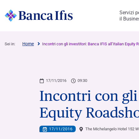
Servizi p
il Busine
di Ifis Rent
Home
Sei in:
Incontri con gli investitori: Banca IFIS all’Italian Equ
Imprese e Professionisti
Scopri Banca Credifarma
Rendimax Conto Deposito
Rendimax Conto Corrente
Leasing
Cessione del Quinto & Delega
Scopri Fürstenberg SIM
La nostra identità
Aree di Business
Corporate Governance
Ricerche e progetti
Lavora con noi
Strategia e punti di forza
Rating e programmi di debito
Informazioni sul titolo
Il nostro impegno
Kaleidos – Social Impact Lab
Ifis art
17/11/2016
09:30
Incontri con gli
Simulatore
Apri il conto
Apri il conto
Mission, Vision e Valori
Governance in sintesi
Posizione aperte
Il nostro percorso di crescita
Programma EMTN e Bond
Analisti
Strategia di Sostenibilità
Le nostre aree di impatto
Parco Internazionale di Scultura
Modello di B
Sistema di con
Conoscere Ban
Governance
FACTORING & SUPPLY CHAIN​
AREE DI BUSINESS DEL GRUPPO
IMPATTO
CORPORATE & 
IMPRESA
Lista Enti Convenzionati
rischi
Equity Roadsho
Factoring - Crediti commerciali​
La nostra storia
Servizi per imprese e privati
Organi sociali
Ecosistema della Bicicletta
Chi stiamo cercando
Social Bond Framework
Dividendi
Environment
Misurazione d’impatto
Economia della Bellezza
Financial Ad
Presenza in Ita
PMIheroes
Rendicontazio
Work @Ba
Cerca l’agente più vicino
Revisione Con
Factoring - Crediti fiscali​
Management
Acquisto e gestione crediti deteriorati
Ifis sport
Esperienza maturata
Programma Commercial Paper
Social
Impact watch
Biennale Architettura 2023
Consiglio di Amministrazione
Finanza strut
Struttura del
La voce dei no
Archivio di So
Life @Ban
Azionariato
17/11/2016
The Michelangelo Hotel 152 W
Supply Chain Finance
Market Watch
Processo di selezione
Altri prospetti e documenti
Comitati Endoconsiliari
Equity Invest
Internal Deal