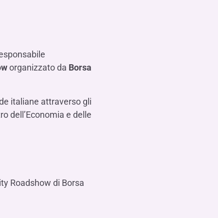
Contattaci
FAQ
isogno di aiuto?
isogno di aiuto?
isogno di aiuto?
Contattaci
Contattaci
Contattaci
Dove Siamo
Dove Siamo
Dove Siamo
FAQ
FAQ
FAQ
Gestione della fiscalità
Fürstenberg SIM
isogno di aiuto?
isogno di aiuto?
isogno di aiuto?
Contattaci
Contattaci
Contattaci
Dove Siamo
Dove Siamo
Dove Siamo
FAQ
FAQ
FAQ
Responsabile
ow
organizzato da
Borsa
isogno di aiuto?
Contattaci
Dove Siamo
FAQ
isogno di aiuto?
Contattaci
Dove Siamo
FAQ
de italiane attraverso gli
tro dell’Economia e delle
isogno di aiuto?
Contattaci
Dove siamo
FAQ
uity Roadshow di Borsa