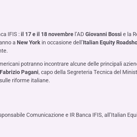
Hai b
Hai b
Hai b
ALTRI SERVIZI ​
ne
ting
Ifis Rental Services
Hai b
Hai b
Hai b
Assicurazioni
cing
Ifis Finance I.F.N. S.A.
ort/export​
ca IFIS :
il 17 e il 18 novembre
l’AD
Giovanni Bossi
e la 
Ifis Finance Sp. z o.o.
i import/export
anno a
New York
in occasione dell’
Italian Equity Roadsh
Hai b
ancari per l’estero
nte.
Hai b
 americani potranno incontrare alcune delle principali azien
Fabrizio Pagani
, capo della Segreteria Tecnica del Minis
sulle riforme italiane.
Hai b
sponsabile Comunicazione e IR Banca IFIS, all’Italian Eq