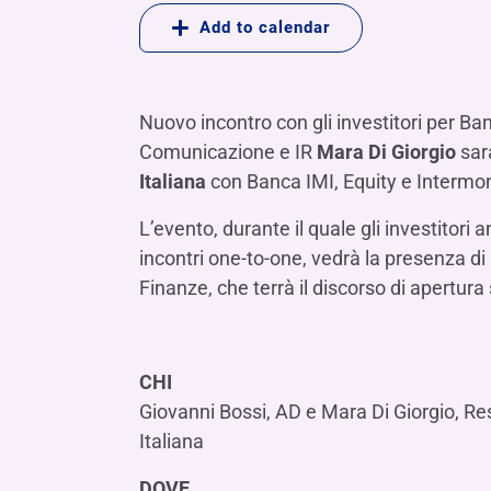
LE SOCIETÀ DEL GRUPPO BANCA IFIS
Collegio Sindacale
Add to calendar
Remunerazio
Banca Ifis
Ifis Npl Inves
Assemblea degli azionisti
FINANZIAMENTI​
ESTERO​
Banca Credifarma
Ifis Npl Servi
Archivio documenti assemblee
Finanziamenti a medio-lungo termine
Factoring imp
Nuovo incontro con gli investitori per Ban
Cap.Ital.Fin.
illimity Bank
Finanziament
Comunicazione e IR
Mara Di Giorgio
sar
Altri servizi b
Italiana
con Banca IMI, Equity e Intermo
LEASING & NOLEGGIO​
Leasing
L’evento, durante il quale gli investitori
incontri one-to-one, vedrà la presenza di
Noleggio
di Ifis Rental Services
Finanze, che terrà il discorso di apertura 
CHI
Giovanni Bossi, AD e Mara Di Giorgio, Re
Italiana
DOVE