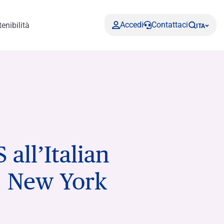
Accedi
Contattaci
enibilità
ITA
 all’Italian
Relazione e documenti
Calcola la tua rata
, New York
e, Gestione
Statuto
Fai crescere i tuoi risparmi con Rendimax
Scopri di più
Scopri di più
Richiedi il preventivo in pochi click
Scopri le nostre soluzioni green
Conto Deposito
Hai bisogno di aiuto?
isogno di aiuto?
Contattaci
FAQ
Assetti e Organizzazione Di Governo
Contattaci
Dove Siamo
FAQ
Societario
isogno di aiuto?
Hai bisogno di aiuto?
Hai bisogno di aiuto?
Contattaci
Dove Siamo
FAQ
Contattaci
Contattaci
FAQ
isogno di aiuto?
Hai bisogno di aiuto?
Parti correlate e soggetti collegati
Contattaci
Dove Siamo
FAQ