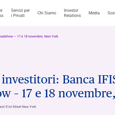
er
Servizi per
Investor
Chi Siamo
Media
Sost
ss
i Privati
Relations
al Services
di Capitalfin
ity Roadshow – 17 e 18 novembre, New York
 di Pagamento
 investitori: Banca IFIS
usiness
trollo interno e gestione dei
ca Ifis
Premi e riconoscimenti
Il Valore dell’etica
Candidatura spontanea
INVESTMENT BANKING​
SERVIZI BANCARI​
w – 17 e 18 novembre
visory/M&A
lia e all’estero
ne di sostenibilità
ncaIfis
Conto Corrente
Digital transformation
Modello di Organizzazion
tabile
e Controllo
Hai b
turata
 Gruppo
stri esperti
stenibilità
caIfis
Time Deposit
est 51st Street New York
Hai b
ment
Hai b
ing