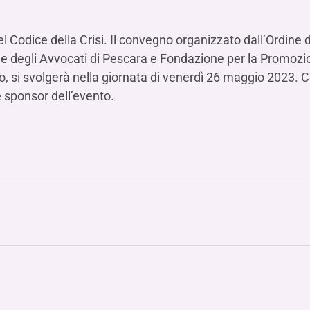
Hai b
Hai b
Hai b
ALTRI SERVIZI ​
ne
ting
Ifis Rental Services
Hai b
Hai b
Hai b
Assicurazioni
l Codice della Crisi. Il convegno organizzato dall’Ordine 
cing
Ifis Finance I.F.N. S.A.
ine degli Avvocati di Pescara e Fondazione per la Promozi
ort/export​
, si svolgerà nella giornata di venerdì 26 maggio 2023.
Ifis Finance Sp. z o.o.
i import/export
è sponsor dell’evento.
Hai b
ancari per l’estero
Hai b
Hai b