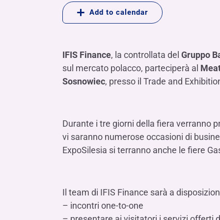
LE SOCIETÀ DEL GRUPPO BANCA IFIS
Collegio Sindacale
Add to calendar
Remunerazio
Banca Ifis
Ifis Npl Inves
Assemblea degli azionisti
FINANZIAMENTI​
ESTERO​
Banca Credifarma
Ifis Npl Servi
Archivio documenti assemblee
Finanziamenti a medio-lungo termine
Factoring imp
IFIS Finance
, la controllata del
Gruppo Ba
Cap.Ital.Fin.
illimity Bank
Finanziament
sul mercato polacco, parteciperà al
Meat
Altri servizi b
Sosnowiec
, presso il Trade and Exhibiti
LEASING & NOLEGGIO​
Leasing
Noleggio
Durante i tre giorni della fiera verranno 
di Ifis Rental Services
vi saranno numerose occasioni di busin
ExpoSilesia si terranno anche le fiere G
Il team di IFIS Finance sarà a disposizion
– incontri one-to-one
– presentare ai visitatori i servizi offerti