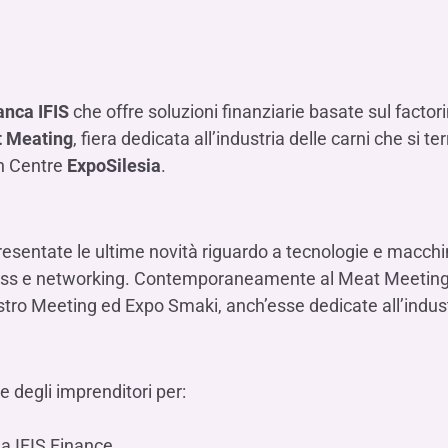
Hai b
Hai b
Hai b
ALTRI SERVIZI ​
ne
ting
Ifis Rental Services
Hai b
Hai b
Hai b
Assicurazioni
cing
Ifis Finance I.F.N. S.A.
ort/export​
nca IFIS
che offre soluzioni finanziarie basate sul factor
Ifis Finance Sp. z o.o.
i import/export
 Meating
, fiera dedicata all’industria delle carni che si te
Hai b
ancari per l’estero
on Centre
ExpoSilesia
.
Hai b
presentate le ultime novità riguardo a tecnologie e macchi
ess e networking. Contemporaneamente al Meat Meeting, 
astro Meeting ed Expo Smaki, anch’esse dedicate all’indus
Hai b
e degli imprenditori per:
 da IFIS Finance