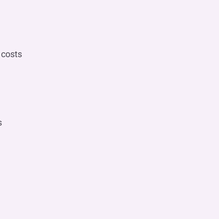
 costs
s