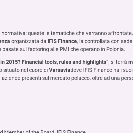
Hai b
Hai b
Hai b
ALTRI SERVIZI ​
ne
ting
Ifis Rental Services
Hai b
Hai b
Hai b
Assicurazioni
cing
Ifis Finance I.F.N. S.A.
ort/export​
e normativa: queste le tematiche che verranno affrontate, 
Ifis Finance Sp. z o.o.
i import/export
enza
organizzata da
IFIS Finance
, la controllata con sed
Hai b
ancari per l’estero
ie basate sul factoring alle PMI che operano in Polonia.
Hai b
in 2015? Financial tools, rules and highlights”
, si terrà
m
cio situato nel cuore di
Varsavia
dove IFIS Finance ha i suoi
e aziende presenti sul mercato polacco, oltre ad una perso
Hai b
nd Member of the Board, IFIS Finance