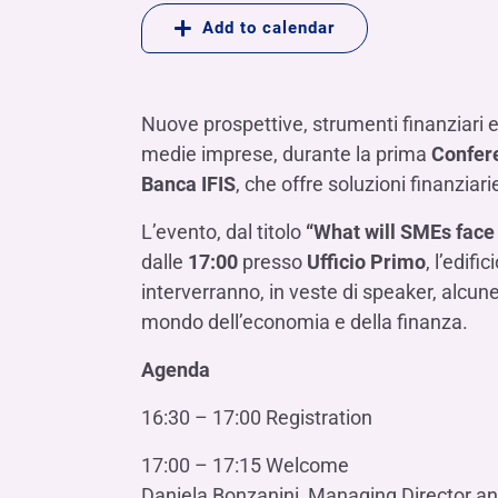
LE SOCIETÀ DEL GRUPPO BANCA IFIS
Collegio Sindacale
Add to calendar
Remunerazio
Banca Ifis
Ifis Npl Inves
Assemblea degli azionisti
FINANZIAMENTI​
ESTERO​
Banca Credifarma
Ifis Npl Servi
Archivio documenti assemblee
Finanziamenti a medio-lungo termine
Factoring imp
Nuove prospettive, strumenti finanziari 
Cap.Ital.Fin.
illimity Bank
Finanziament
medie imprese, durante la prima
Confer
Altri servizi b
Banca IFIS
, che offre soluzioni finanziar
LEASING & NOLEGGIO​
Leasing
L’evento, dal titolo
“What will SMEs face 
dalle
17:00
presso
Ufficio Primo
, l’edifi
Noleggio
di Ifis Rental Services
interverranno, in veste di speaker, alcun
mondo dell’economia e della finanza.
Agenda
16:30 – 17:00 Registration
17:00 – 17:15 Welcome
Daniela Bonzanini, Managing Director a