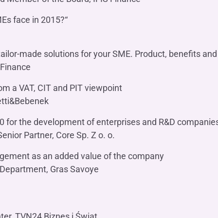
MEs face in 2015?“
tailor-made solutions for your SME. Product, benefits and
 Finance
om a VAT, CIT and PIT viewpoint
etti&Bebenek
0 for the development of enterprises and R&D companie
nior Partner, Core Sp. Z o. o.
agement as an added value of the company
ty Department, Gras Savoye
ter, TVN24 Biznes i Świat