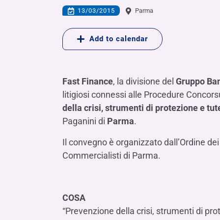
LE SOCIETÀ DEL GRUPPO BANCA IFIS
Collegio Sindacale
13/03/2015
Parma
Remunerazio
Banca Ifis
Ifis Npl Inves
Assemblea degli azionisti
FINANZIAMENTI​
ESTERO​
Add to calendar
Banca Credifarma
Ifis Npl Servi
Archivio documenti assemblee
Finanziamenti a medio-lungo termine
Factoring imp
Cap.Ital.Fin.
illimity Bank
Finanziament
Altri servizi b
Fast Finance
, la divisione del
Gruppo Ban
LEASING & NOLEGGIO​
litigiosi connessi alle Procedure Concors
Leasing
della crisi, strumenti di protezione e tut
Noleggio
Paganini di
Parma
.
di Ifis Rental Services
Il convegno è organizzato dall’Ordine dei
Commercialisti di Parma.
COSA
“Prevenzione della crisi, strumenti di prot