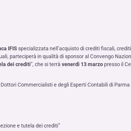
Hai b
Hai b
Hai b
ALTRI SERVIZI ​
ne
ting
Ifis Rental Services
Hai b
Hai b
Hai b
Assicurazioni
cing
Ifis Finance I.F.N. S.A.
ort/export​
Ifis Finance Sp. z o.o.
i import/export
Hai b
ancari per l’estero
ca IFIS
specializzata nell’acquisto di crediti fiscali, credit
Hai b
uali, parteciperà in qualità di sponsor al Convengo Naziona
ela dei crediti
”, che si terrà
venerdì 13 marzo
presso il C
 Dottori Commercialisti e degli Esperti Contabili di Parma
Hai b
ezione e tutela dei crediti”