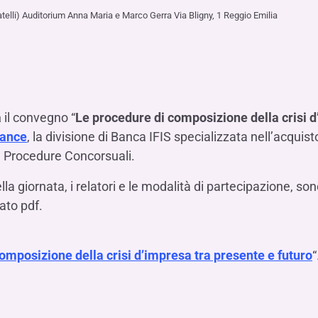
Hai b
Hai b
Hai b
ALTRI SERVIZI ​
telli) Auditorium Anna Maria e Marco Gerra Via Bligny, 1 Reggio Emilia
ne
ting
Ifis Rental Services
Hai b
Hai b
Hai b
Assicurazioni
cing
Ifis Finance I.F.N. S.A.
ort/export​
Ifis Finance Sp. z o.o.
i import/export
Hai b
ancari per l’estero
a
il convegno “
Le procedure di composizione della crisi d
Hai b
nance
, la divisione di Banca IFIS specializzata nell’acquisto 
lle Procedure Concorsuali.
lla giornata, i relatori e le modalità di partecipazione, son
ato pdf.
Hai b
omposizione della crisi d’impresa tra presente e futuro
“