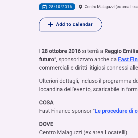
LE SOCIETÀ DEL GRUPPO BANCA IFIS
Collegio Sindacale
28/10/2016
Centro Malaguzzi (ex area Loca
Remunerazio
Banca Ifis
Ifis Npl Inves
Assemblea degli azionisti
FINANZIAMENTI​
ESTERO​
Add to calendar
Banca Credifarma
Ifis Npl Servi
Archivio documenti assemblee
Finanziamenti a medio-lungo termine
Factoring imp
Cap.Ital.Fin.
illimity Bank
Finanziament
Altri servizi b
l
28 ottobre 2016
si terrà a
Reggio Emili
LEASING & NOLEGGIO​
futuro
“, sponsorizzato anche da
Fast Fi
Leasing
commerciali e diritti litigiosi connessi a
Noleggio
di Ifis Rental Services
Ulteriori dettagli, incluso il programma de
locandina dell’evento, scaricabile in form
COSA
Fast Finance sponsor “
Le procedure di c
DOVE
Centro Malaguzzi (ex area Locatelli)