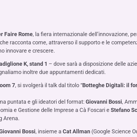
Hai b
Hai b
Hai b
ALTRI SERVIZI ​
ne
ting
Ifis Rental Services
Hai b
Hai b
Hai b
Assicurazioni
cing
Ifis Finance I.F.N. S.A.
ort/export​
r Faire Rome
, la fiera internazionale dell’innovazione, 
Ifis Finance Sp. z o.o.
i import/export
 che racconta come, attraverso il supporto e le competen
Hai b
ancari per l’estero
ono innovare e crescere.
Hai b
adiglione K, stand 1
– dove sarà a disposizione delle azi
 Segnaliamo inoltre due appuntamenti dedicati.
oom 7
, si svolgerà il talk dal titolo “
Botteghe Digitali: il f
Hai b
ma puntata e gli ideatori del format:
Giovanni Bossi
, Ammi
onomia e Gestione delle Imprese a Cà Foscari e
Stefano S
g Arena.
Giovanni Bossi
, insieme a
Cat Allman
(Google Science O