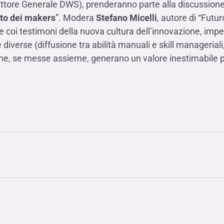
ttore Generale DWS), prenderanno parte alla discussione
uto dei makers
”. Modera
Stefano Micelli
, autore di “Futur
 coi testimoni della nuova cultura dell’innovazione, impegn
erse (diffusione tra abilità manuali e skill manageriali, tra
he, se messe assieme, generano un valore inestimabile pe