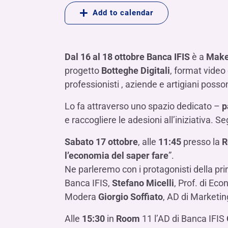
LE SOCIETÀ DEL GRUPPO BANCA IFIS
Collegio Sindacale
Add to calendar
Remunerazio
Banca Ifis
Ifis Npl Inves
Assemblea degli azionisti
FINANZIAMENTI​
ESTERO​
Banca Credifarma
Ifis Npl Servi
Archivio documenti assemblee
Finanziamenti a medio-lungo termine
Factoring imp
Dal 16 al 18 ottobre
Banca IFIS
è a
Make
Cap.Ital.Fin.
illimity Bank
Finanziament
progetto
Botteghe Digitali
, format video
Altri servizi b
professionisti , aziende e artigiani poss
LEASING & NOLEGGIO​
Leasing
Lo fa attraverso uno spazio dedicato –
p
e raccogliere le adesioni all’iniziativa.
Noleggio
di Ifis Rental Services
Sabato 17 ottobre
, alle
11:45
presso la
R
l’economia del saper fare
”.
Ne parleremo con i protagonisti della pri
Banca IFIS,
Stefano Micelli
, Prof. di Ec
Modera
Giorgio Soffiato
, AD di Marketin
Alle
15:30
in
Room
11 l’AD di Banca IFIS