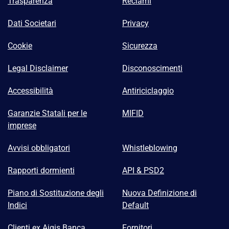
Trasparenza
Reclami
Dati Societari
Privacy
Cookie
Sicurezza
Legal Disclaimer
Disconoscimenti
Accessibilità
Antiriciclaggio
Garanzie Statali per le
MIFID
imprese
Avvisi obbligatori
Whistleblowing
Rapporti dormienti
API & PSD2
Piano di Sostituzione degli
Nuova Definizione di
Indici
Default
Clienti ex Aigis Banca
Fornitori