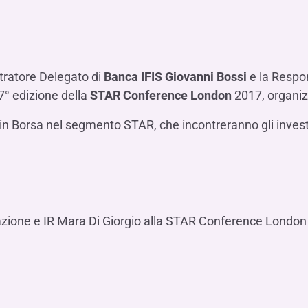
Hai b
Hai b
Hai b
ALTRI SERVIZI ​
ne
ting
Ifis Rental Services
Hai b
Hai b
Hai b
Assicurazioni
cing
Ifis Finance I.F.N. S.A.
ort/export​
tratore Delegato di
Banca IFIS
Giovanni Bossi
e la Respo
Ifis Finance Sp. z o.o.
i import/export
7° edizione della
STAR Conference London
2017, organiz
Hai b
ancari per l’estero
 in Borsa nel segmento STAR, che incontreranno gli investit
Hai b
azione e IR Mara Di Giorgio alla STAR Conference London
Hai b