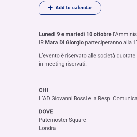
LE SOCIETÀ DEL GRUPPO BANCA IFIS
Collegio Sindacale
Add to calendar
Remunerazio
Banca Ifis
Ifis Npl Inves
Assemblea degli azionisti
FINANZIAMENTI​
ESTERO​
Banca Credifarma
Ifis Npl Servi
Archivio documenti assemblee
Finanziamenti a medio-lungo termine
Factoring imp
Lunedì 9 e martedì 10 ottobre
l’Amminis
Cap.Ital.Fin.
illimity Bank
Finanziament
IR
Mara Di Giorgio
parteciperanno alla 1
Altri servizi b
LEASING & NOLEGGIO​
L’evento è riservato alle società quotate
Leasing
in meeting riservati.
Noleggio
di Ifis Rental Services
CHI
L’AD Giovanni Bossi e la Resp. Comunic
DOVE
Paternoster Square
Londra