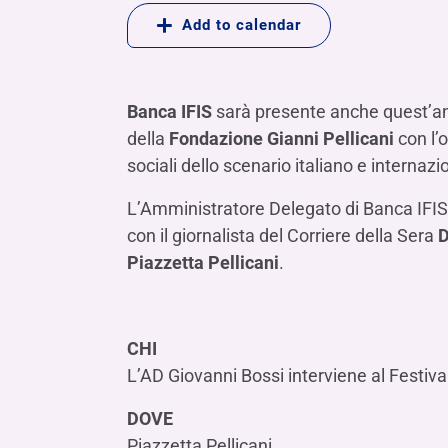
LE SOCIETÀ DEL GRUPPO BANCA IFIS
Collegio Sindacale
Add to calendar
Remunerazio
Banca Ifis
Ifis Npl Inves
Assemblea degli azionisti
FINANZIAMENTI​
ESTERO​
Banca Credifarma
Ifis Npl Servi
Archivio documenti assemblee
Finanziamenti a medio-lungo termine
Factoring imp
Banca IFIS
sarà presente anche quest’a
Cap.Ital.Fin.
illimity Bank
Finanziament
della
Fondazione Gianni Pellicani
con l’o
Altri servizi b
sociali dello scenario italiano e internazi
LEASING & NOLEGGIO​
Leasing
L’Amministratore Delegato di Banca IFI
con il giornalista del Corriere della Sera
D
Noleggio
di Ifis Rental Services
Piazzetta Pellicani
.
CHI
L’AD Giovanni Bossi interviene al Festival
DOVE
Piazzetta Pellicani