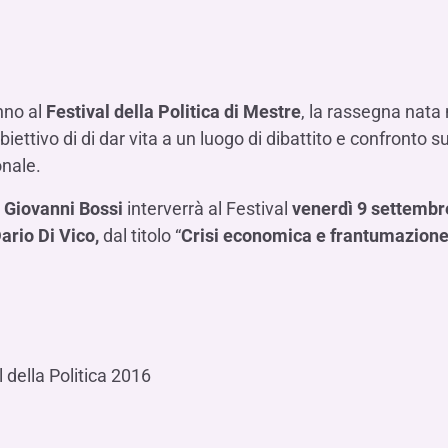
Hai b
Hai b
Hai b
ALTRI SERVIZI ​
ne
ting
Ifis Rental Services
Hai b
Hai b
Hai b
Assicurazioni
cing
Ifis Finance I.F.N. S.A.
ort/export​
nno al
Festival della Politica di Mestre
, la rassegna nata 
Ifis Finance Sp. z o.o.
i import/export
biettivo di di dar vita a un luogo di dibattito e confronto sui
Hai b
ancari per l’estero
onale.
Hai b
S
Giovanni Bossi
interverrà al Festival
venerdì 9 settembr
ario Di Vico,
dal titolo “
Crisi economica e frantumazione 
Hai b
 della Politica 2016