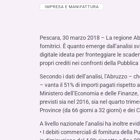
LE SOCIETÀ DEL GRUPPO BANCA IFIS
Collegio Sindacale
IMPRESA E MANIFATTURA
Remunerazio
Banca Ifis
Ifis Npl Inves
Assemblea degli azionisti
FINANZIAMENTI​
ESTERO​
Banca Credifarma
Ifis Npl Servi
Archivio documenti assemblee
Finanziamenti a medio-lungo termine
Factoring imp
Cap.Ital.Fin.
illimity Bank
Pescara, 30 marzo 2018 – La regione Abruz
Finanziament
fornitrici. È quanto emerge dall’analisi s
Altri servizi b
LEASING & NOLEGGIO​
digitale ideata per fronteggiare le scade
Leasing
propri crediti nei confronti della Pubbli
Noleggio
Secondo i dati dell’analisi, l’Abruzzo – 
di Ifis Rental Services
– vanta il 51% di importi pagati rispetto 
Ministero dell’Economia e delle Finanze, p
previsti sia nel 2016, sia nel quarto tri
Province (da 66 giorni a 32 giorni) e dei 
A livello nazionale l’analisi ha inoltre ev
• I debiti commerciali di fornitura della 