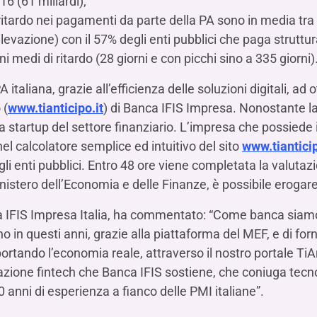
16 (61 miliardi);
 ritardo nei pagamenti da parte della PA sono in media tra i
levazione) con il 57% degli enti pubblici che paga struttur
i medi di ritardo (28 giorni e con picchi sino a 335 giorni)
A italiana, grazie all’efficienza delle soluzioni digitali, ad
 (
www.tianticipo.it
) di Banca IFIS Impresa. Nonostante la
startup del settore finanziario. L’impresa che possiede i c
nel calcolatore semplice ed intuitivo del sito
www.tianticip
i enti pubblici. Entro 48 ore viene completata la valutazi
inistero dell’Economia e delle Finanze, è possibile erogare 
 IFIS Impresa Italia, ha commentato: “Come banca siamo f
o in questi anni, grazie alla piattaforma del MEF, e di for
portando l’economia reale, attraverso il nostro portale TiA
azione fintech che Banca IFIS sostiene, che coniuga tecn
 anni di esperienza a fianco delle PMI italiane”.