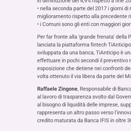
in diminuzione del 4,9% rispetto a fine 20
• nella seconda parte del 2017 i giorni di
miglioramento rispetto alla precedente ri
• i Comuni sono gli enti con maggiori giorn
Per far fronte alla ‘grande frenata’ della P
lanciata la piattaforma fintech TiAnticipo
sviluppata da una banca, TiAnticipo è una 
effettuare in pochi secondi il preventivo 
esposizione che detiene nei confronti degl
volta ottenuto il via libera da parte del M
Raffaele Zingone
, Responsabile di Banca
al lavoro di trasparenza svolto dal Govern
al bisogno di liquidità delle imprese, sup
rappresenta un altro passo verso l’innov
credito maturata da Banca IFIS in oltre 30