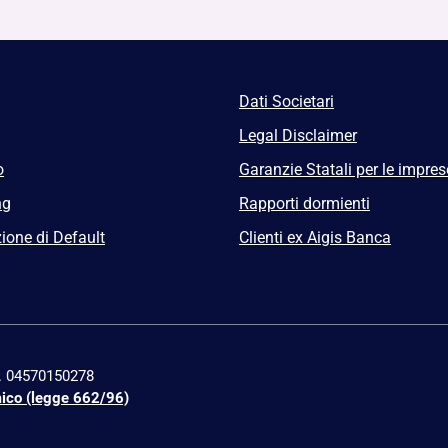
Dati Societari
Legal Disclaimer
o
Garanzie Statali per le impres
ng
Rapporti dormienti
ione di Default
Clienti ex Aigis Banca
n. 04570150278
mico (legge 662/96)