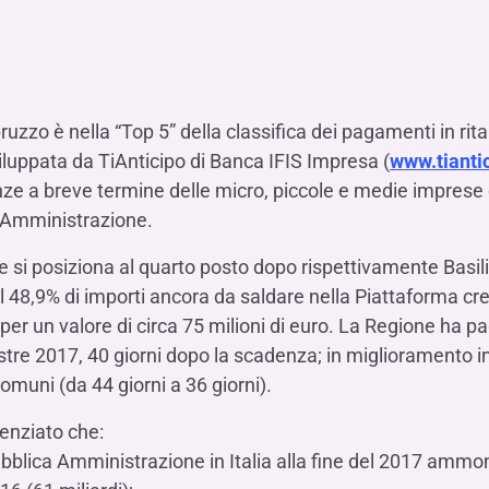
Hai b
Hai b
Hai b
ALTRI SERVIZI ​
ne
ting
Ifis Rental Services
Hai b
Hai b
Hai b
Assicurazioni
cing
Ifis Finance I.F.N. S.A.
ort/export​
Ifis Finance Sp. z o.o.
zo è nella “Top 5” della classifica dei pagamenti in rita
i import/export
viluppata da TiAnticipo di Banca IFIS Impresa (
www.tiantic
Hai b
ancari per l’estero
nze a breve termine delle micro, piccole e medie imprese 
Hai b
ca Amministrazione.
che si posiziona al quarto posto dopo rispettivamente Bas
al 48,9% di importi ancora da saldare nella Piattaforma cred
er un valore di circa 75 milioni di euro. La Regione ha pag
mestre 2017, 40 giorni dopo la scadenza; in miglioramento 
Hai b
Comuni (da 44 giorni a 36 giorni).
idenziato che:
Pubblica Amministrazione in Italia alla fine del 2017 ammon