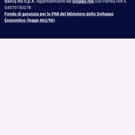
Banca Ifis S.p.A.
rappresentante del
Gruppo IVA
con Partita IVA n.
04570150278
Fondo di garanzia per le PMI del Ministero dello Sviluppo
Economico (legge 662/96)