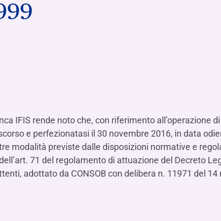
1999
Hai b
Hai b
Hai b
ALTRI SERVIZI ​
ne
ting
Ifis Rental Services
Hai b
Hai b
Hai b
Assicurazioni
cing
Ifis Finance I.F.N. S.A.
ort/export​
Ifis Finance Sp. z o.o.
i import/export
Hai b
ancari per l’estero
Hai b
nca IFIS rende noto che, con riferimento all’operazione di
 scorso e perfezionatasi il 30 novembre 2016, in data odie
tre modalità previste dalle disposizioni normative e regola
ell’art. 71 del regolamento di attuazione del Decreto Leg
Hai b
mittenti, adottato da CONSOB con delibera n. 11971 del 1