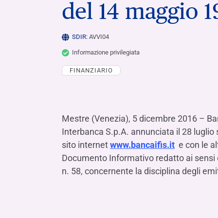
del 14 maggio 
LE SOCIETÀ DEL GRUPPO BANCA IFIS
Collegio Sindacale
Remunerazio
Banca Ifis
Ifis Npl Inves
Assemblea degli azionisti
FINANZIAMENTI​
ESTERO​
SDIR:
AVVI04
Banca Credifarma
Ifis Npl Servi
Archivio documenti assemblee
Finanziamenti a medio-lungo termine
Factoring imp
Informazione privilegiata
Cap.Ital.Fin.
illimity Bank
Finanziament
FINANZIARIO
Altri servizi b
LEASING & NOLEGGIO​
Leasing
Noleggio
Mestre (Venezia), 5 dicembre 2016
–
Ba
di Ifis Rental Services
Interbanca S.p.A. annunciata il 28 luglio
sito internet
www.bancaifis.it
e con le al
Documento Informativo redatto ai sensi d
n. 58, concernente la disciplina degli e