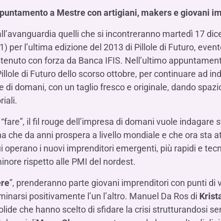
Hai b
Hai b
Hai b
ALTRI SERVIZI ​
untamento a Mestre con artigiani, makers e giovani im
ne
ting
Ifis Rental Services
Hai b
Hai b
Hai b
Assicurazioni
 all’avanguardia quelli che si incontreranno martedì 17 dic
cing
Ifis Finance I.F.N. S.A.
ort/export​
) per l’ultima edizione del 2013 di Pillole di Futuro, even
Ifis Finance Sp. z o.o.
stenuto con forza da Banca IFIS. Nell’ultimo appuntament
i import/export
 Pillole di Futuro dello scorso ottobre, per continuare ad i
Hai b
ancari per l’estero
e di domani, con un taglio fresco e originale, dando spazio
Hai b
iali.
“fare”, il fil rouge dell’impresa di domani vuole indagare st
liana che da anni prospera a livello mondiale e che ora s
 cui operano i nuovi imprenditori emergenti, più rapidi e tecn
Hai b
nore rispetto alle PMI del nordest.
ere
”, prenderanno parte giovani imprenditori con punti di v
aminarsi positivamente l’un l’altro. Manuel Da Ros di
Krist
ide che hanno scelto di sfidare la crisi strutturandosi s