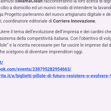
almusi di
MamaClean
racconteranno la loro scelta di digit
bo a domicilio ed un nuovo modo di intendere la lavander
a Progetto parleranno del nuovo artigianato digitale e 
, coordinatore editoriale di
Corriere Innovazione
.
cutere il tema dell’evoluzione dell’impresa e dei cardini c
istema della competitività italiana. Con l’obiettivo di vol
llole” e la ricetta necessarie per far uscire le imprese dal 
che scelgono di diventare imprenditori oggi.
t/
book.com/events/238795282954663/
ite.it/e/biglietti-pillole-di-futuro-resistere-o-evolve