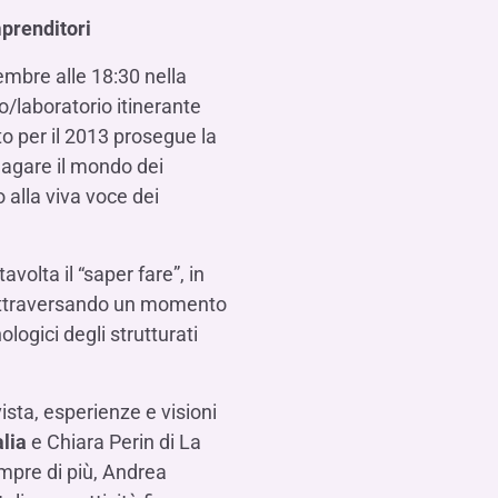
Contattaci
FAQ
isogno di aiuto?
isogno di aiuto?
isogno di aiuto?
Contattaci
Contattaci
Contattaci
Dove Siamo
Dove Siamo
Dove Siamo
FAQ
FAQ
FAQ
prenditori
Gestione della fiscalità
Fürstenberg SIM
isogno di aiuto?
isogno di aiuto?
isogno di aiuto?
Contattaci
Contattaci
Contattaci
Dove Siamo
Dove Siamo
Dove Siamo
FAQ
FAQ
FAQ
embre alle 18:30 nella
to/laboratorio itinerante
o per il 2013 prosegue la
ndagare il mondo dei
isogno di aiuto?
Contattaci
Dove Siamo
FAQ
 alla viva voce dei
isogno di aiuto?
Contattaci
Dove Siamo
FAQ
avolta il “saper fare”, in
ta attraversando un momento
ologici degli strutturati
isogno di aiuto?
Contattaci
Dove siamo
FAQ
ista, esperienze e visioni
alia
e Chiara Perin di La
empre di più, Andrea