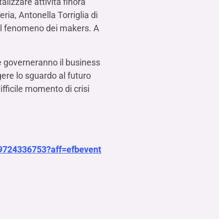
alizzare attività finora
ia, Antonella Torriglia di
del fenomeno dei makers. A
he governeranno il business
gere lo sguardo al futuro
difficile momento di crisi
re-9724336753?aff=efbevent