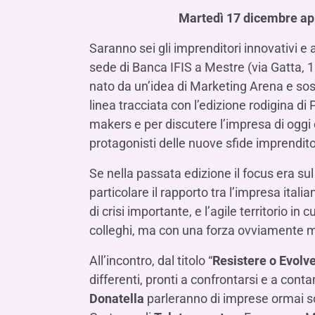
LE SOCIETÀ DEL GRUPPO BANCA IFIS
Collegio Sindacale
Martedì 17 dicembre app
Remunerazio
Banca Ifis
Ifis Npl Inves
Assemblea degli azionisti
FINANZIAMENTI​
ESTERO​
Saranno sei gli imprenditori innovativi e
Banca Credifarma
Ifis Npl Servi
Archivio documenti assemblee
Finanziamenti a medio-lungo termine
Factoring imp
sede di Banca IFIS a Mestre (via Gatta, 11
Cap.Ital.Fin.
illimity Bank
nato da un’idea di Marketing Arena e so
Finanziament
linea tracciata con l’edizione rodigina di
Altri servizi b
LEASING & NOLEGGIO​
makers e per discutere l’impresa di oggi 
Leasing
protagonisti delle nuove sfide imprenditor
Noleggio
Se nella passata edizione il focus era sul 
di Ifis Rental Services
particolare il rapporto tra l’impresa ita
di crisi importante, e l’agile territorio in
colleghi, ma con una forza ovviamente mi
All’incontro, dal titolo “
Resistere o Evolv
differenti, pronti a confrontarsi e a cont
Donatella
parleranno di imprese ormai sol