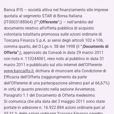
Banca IFIS – società attiva nel finanziamento alle imprese
quotata al segmento STAR di Borsa Italiana
(IT0003188064) (l’
“;Offerente”;
) – nell’ambito del
documento relativo all’offerta pubblica di acquisto
volontaria totalitaria promossa sulle azioni ordinarie di
Toscana Finanza S.p.A. ai sensi degli articoli 102 e 106,
comma quarto, del D.Lgs n. 58 del 1998 (il
“;Documento di
Offerta”;
), approvato da Consob in data 29 marzo 2011
con nota n. 110244061, reso noto al pubblico in data 31
marzo 2011 e pubblicato sul sito internet dell’Offerente
www.bancaifis.it
, dichiara di rinunciare alla Condizione di
Efficacia dell’Offerta (raggiungimento da parte
dell’Offerente di una partecipazione almeno pari al 66,67%)
in virtù di quanto previsto nella sezione Avvertenze,
Paragrafo 1.1 del Documento di Offerta medesimo.
Si comunica che alla data del 3 maggio 2011 sono state
portate in adesione n. 16.922.884 azioni ordinarie pari al
55,31 % delle azioni ordinarie Toscana Finanza oggetto