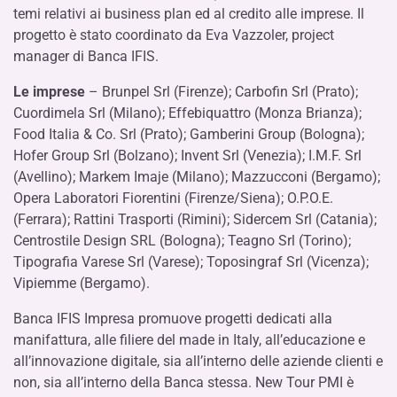
temi relativi ai business plan ed al credito alle imprese. Il
progetto è stato coordinato da Eva Vazzoler, project
manager di Banca IFIS.
Le imprese
– Brunpel Srl (Firenze); Carbofin Srl (Prato);
Cuordimela Srl (Milano); Effebiquattro (Monza Brianza);
Food Italia & Co. Srl (Prato); Gamberini Group (Bologna);
Hofer Group Srl (Bolzano); Invent Srl (Venezia); I.M.F. Srl
(Avellino); Markem Imaje (Milano); Mazzucconi (Bergamo);
Opera Laboratori Fiorentini (Firenze/Siena); O.P.O.E.
(Ferrara); Rattini Trasporti (Rimini); Sidercem Srl (Catania);
Centrostile Design SRL (Bologna); Teagno Srl (Torino);
Tipografia Varese Srl (Varese); Toposingraf Srl (Vicenza);
Vipiemme (Bergamo).
Banca IFIS Impresa promuove progetti dedicati alla
manifattura, alle filiere del made in Italy, all’educazione e
all’innovazione digitale, sia all’interno delle aziende clienti e
non, sia all’interno della Banca stessa. New Tour PMI è