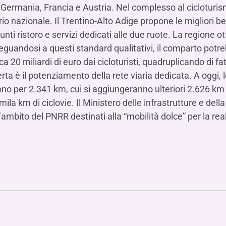
Germania, Francia e Austria. Nel complesso al cicloturis
orio nazionale. Il Trentino-Alto Adige propone le migliori 
 punti ristoro e servizi dedicati alle due ruote. La regione 
Adeguandosi a questi standard qualitativi, il comparto po
irca 20 miliardi di euro dai cicloturisti, quadruplicando di fa
rta è il potenziamento della rete viaria dedicata. A oggi, le
ndono per 2.341 km, cui si aggiungeranno ulteriori 2.626 km 
ila km di ciclovie. Il Ministero delle infrastrutture e della
’ambito del PNRR destinati alla “mobilità dolce” per la re