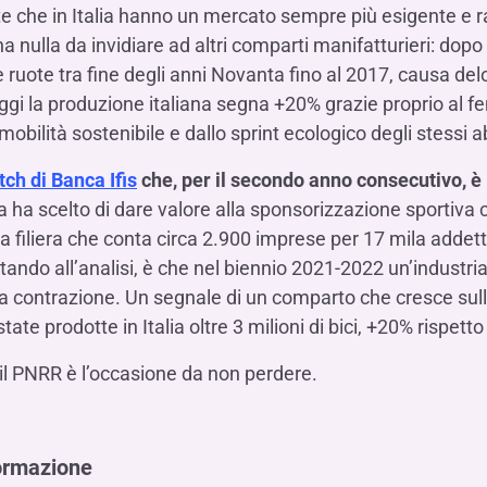
 che in Italia hanno un mercato sempre più esigente e r
 ha nulla da invidiare ad altri comparti manifatturieri: dop
e ruote tra fine degli anni Novanta fino al 2017, causa delo
ggi la produzione italiana segna +20% grazie proprio al f
mobilità sostenibile e dallo sprint ecologico degli stessi abit
ch di Banca Ifis
che, per il secondo anno consecutivo, è
a ha scelto di dare valore alla sponsorizzazione sportiva c
na filiera che conta circa 2.900 imprese per 17 mila addett
 stando all’analisi, è che nel biennio 2021-2022 un’industr
na contrazione. Un segnale di un comparto che cresce sull
ate prodotte in Italia oltre 3 milioni di bici, +20% rispetto
il PNRR è l’occasione da non perdere.
formazione