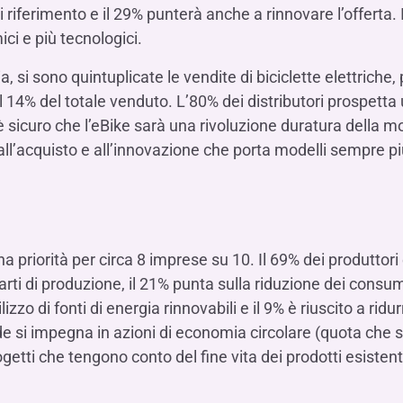
i riferimento e il 29% punterà anche a rinnovare l’offerta.
ici e più tecnologici.
alia, si sono quintuplicate le vendite di biciclette elettrich
il 14% del totale venduto. L’80% dei distributori prospet
è sicuro che l’eBike sarà una rivoluzione duratura della mo
vi all’acquisto e all’innovazione che porta modelli sempre p
 priorità per circa 8 imprese su 10. Il 69% dei produttori 
i scarti di produzione, il 21% punta sulla riduzione dei consu
zzo di fonti di energia rinnovabili e il 9% è riuscito a ridur
nde si impegna in azioni di economia circolare (quota che s
rogetti che tengono conto del fine vita dei prodotti esisten