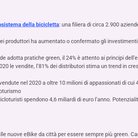
Hai b
Hai b
Hai b
ALTRI SERVIZI ​
ne
ting
Ifis Rental Services
Hai b
Hai b
Hai b
Assicurazioni
osistema della bicicletta
: una filiera di circa 2.900 azie
cing
Ifis Finance I.F.N. S.A.
ort/export​
Ifis Finance Sp. z o.o.
i import/export
dei produttori ha aumentato o confermato gli investimenti. 
Hai b
ancari per l’estero
ende adotta pratiche green, il 24% è attento ai principi dell
Hai b
0 le vendite, l’81% dei distributori stima un trend in cres
ci vendute nel 2020 a oltre 10 milioni di appassionati di cui 
loturismo
icloturisti spendono 4,6 miliardi di euro l’anno. Potenzialit
Hai b
lle nuove eBike da città per essere sempre più green. Ca