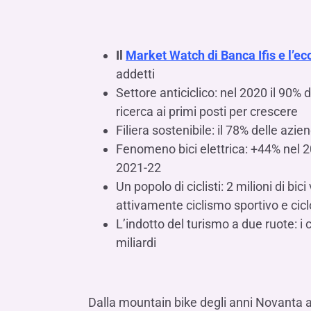
LE SOCIETÀ DEL GRUPPO BANCA IFIS
Collegio Sindacale
Remunerazio
Banca Ifis
Ifis Npl Inves
Assemblea degli azionisti
FINANZIAMENTI​
ESTERO​
Il
Market Watch di Banca Ifis e l’ec
Banca Credifarma
Ifis Npl Servi
Archivio documenti assemblee
Finanziamenti a medio-lungo termine
Factoring imp
addetti
Cap.Ital.Fin.
illimity Bank
Finanziament
Settore anticiclico: nel 2020 il 90% 
ricerca ai primi posti per crescere
Altri servizi b
LEASING & NOLEGGIO​
Filiera sostenibile: il 78% delle azi
Leasing
Fenomeno bici elettrica: +44% nel 202
Noleggio
2021-22
di Ifis Rental Services
Un popolo di ciclisti: 2 milioni di bi
attivamente ciclismo sportivo e cic
L’indotto del turismo a due ruote: i c
miliardi
Dalla mountain bike degli anni Novanta a