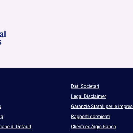
Dati Societari
Legal Disclaimer
o
Garanzie Statali per le impres
ng
Rapporti dormienti
ione di Default
Clienti ex Aigis Banca