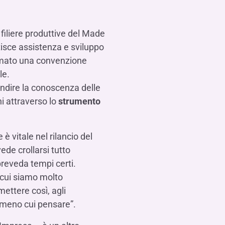
Contattaci
FAQ
isogno di aiuto?
isogno di aiuto?
isogno di aiuto?
Contattaci
Contattaci
Contattaci
Dove Siamo
Dove Siamo
Dove Siamo
FAQ
FAQ
FAQ
Gestione della fiscalità
Fürstenberg SIM
isogno di aiuto?
isogno di aiuto?
isogno di aiuto?
Contattaci
Contattaci
Contattaci
Dove Siamo
Dove Siamo
Dove Siamo
FAQ
FAQ
FAQ
 filiere produttive del Made
isce assistenza e sviluppo
firmato una convenzione
le.
isogno di aiuto?
Contattaci
Dove Siamo
FAQ
fondire la conoscenza delle
isogno di aiuto?
Contattaci
Dove Siamo
FAQ
ni attraverso lo
strumento
 è vitale nel rilancio del
ede crollarsi tutto
preveda tempi certi.
isogno di aiuto?
Contattaci
Dove siamo
FAQ
 cui siamo molto
mettere così, agli
n meno cui pensare”.