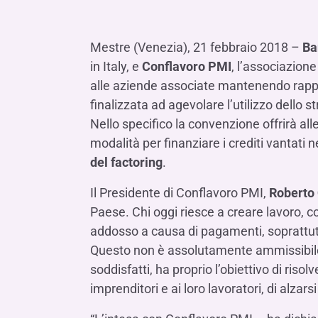
LE SOCIETÀ DEL GRUPPO BANCA IFIS
Collegio Sindacale
Remunerazio
Banca Ifis
Ifis Npl Inves
Assemblea degli azionisti
FINANZIAMENTI​
ESTERO​
Mestre (Venezia), 21 febbraio 2018 –
Ba
Banca Credifarma
Ifis Npl Servi
Archivio documenti assemblee
Finanziamenti a medio-lungo termine
Factoring imp
in Italy, e
Conflavoro PMI
, l’associazion
Cap.Ital.Fin.
illimity Bank
alle aziende associate mantenendo rappor
Finanziament
finalizzata ad agevolare l’utilizzo dello s
Altri servizi b
LEASING & NOLEGGIO​
Nello specifico la convenzione offrirà al
Leasing
modalità per finanziare i crediti vantati 
del factoring
.
Noleggio
di Ifis Rental Services
Il Presidente di Conflavoro PMI,
Roberto
Paese. Chi oggi riesce a creare lavoro, co
addosso a causa di pagamenti, soprattutto
Questo non è assolutamente ammissibile.
soddisfatti, ha proprio l’obiettivo di ris
imprenditori e ai loro lavoratori, di alza