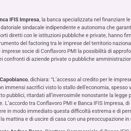
Hai b
Hai b
Hai b
ALTRI SERVIZI ​
ne
ting
Ifis Rental Services
Hai b
Hai b
Hai b
Assicurazioni
nca IFIS Impresa
, la banca specializzata nel finanziare le
cing
Ifis Finance I.F.N. S.A.
ort/export​
e datoriale sindacale indipendente e autonoma che garant
Ifis Finance Sp. z o.o.
ti diretti con le istituzioni pubbliche e private, hanno 
i import/export
trumento del factoring tra le imprese del territorio naziona
Hai b
ancari per l’estero
le imprese socie di Conflavoro PMI la possibilità di appro
Hai b
nei confronti di aziende private o pubbliche amministrazio
 Capobianco
, dichiara: “L’accesso al credito per le imprese
n immensi sacrifici visto lo stallo dell’economia, spesso v
 pubblici, ritardati all’inverosimile nonostante la legge 
Hai b
 L’accordo tra Conflavoro PMI e Banca IFIS Impresa, di
olvere in modo immediato questa difficoltà estrema e di per
rsi la mattina e di uscire di casa con una preoccupazione i