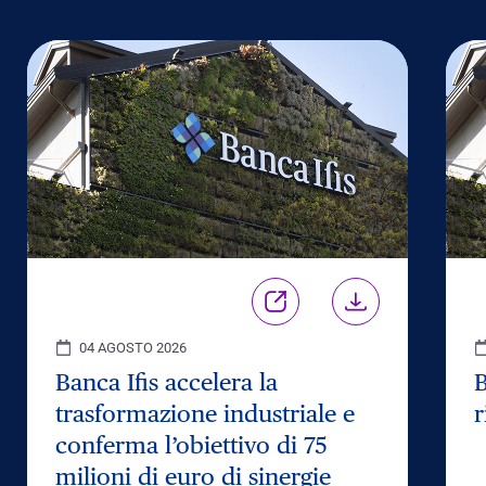
04 AGOSTO 2026
Banca Ifis accelera la
B
trasformazione industriale e
r
conferma l’obiettivo di 75
milioni di euro di sinergie