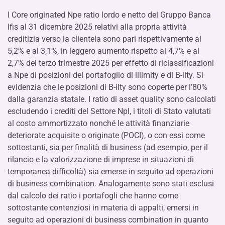
I Core originated Npe ratio lordo e netto del Gruppo Banca
Ifis al 31 dicembre 2025 relativi alla propria attività
creditizia verso la clientela sono pari rispettivamente al
5,2% e al 3,1%, in leggero aumento rispetto al 4,7% e al
2,7% del terzo trimestre 2025 per effetto di riclassificazioni
a Npe di posizioni del portafoglio di illimity e di B-ilty. Si
evidenzia che le posizioni di B-ilty sono coperte per l’80%
dalla garanzia statale. I ratio di asset quality sono calcolati
escludendo i crediti del Settore Npl, i titoli di Stato valutati
al costo ammortizzato nonché le attività finanziarie
deteriorate acquisite o originate (POCI), o con essi come
sottostanti, sia per finalità di business (ad esempio, per il
rilancio e la valorizzazione di imprese in situazioni di
temporanea difficoltà) sia emerse in seguito ad operazioni
di business combination. Analogamente sono stati esclusi
dal calcolo dei ratio i portafogli che hanno come
sottostante contenziosi in materia di appalti, emersi in
seguito ad operazioni di business combination in quanto