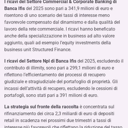
I ricavi del Settore Commercial & Corporate Banking
di
Banca
Ifis
del 2025 sono pari a 341,9 milioni di euro e
risentono di uno scenario dei tassi di interesse meno
favorevole compensato dal dinamismo e dalla qualità del
lavoro della rete commerciale. I ricavi hanno beneficato
anche della specializzazione in business ad alto valore
aggiunto, quali ad esempio l’equity investments della
business unit Structured Finance.
I ricavi del Settore Npl
di Banca
Ifis
del 2025, escludendo il
contributo di illimity, sono pari a 299,1 milioni di euro e
riflettono l’efficientamento dei processi di recupero
giudiziale e stragiudiziale del portafoglio di proprietà. Gli
incassi dell’attività di recupero, escludendo le cessioni di
portafogli, sono stati pari a 391 milioni di euro.
La strategia sul fronte della raccolta
è concentrata sul
rifinanziamento dei circa 2,3 miliardi di euro di depositi
retail in scadenza nei prossimi due trimestri a tassi di
interesse più favorevoli che riflettano la riduzione del tasso