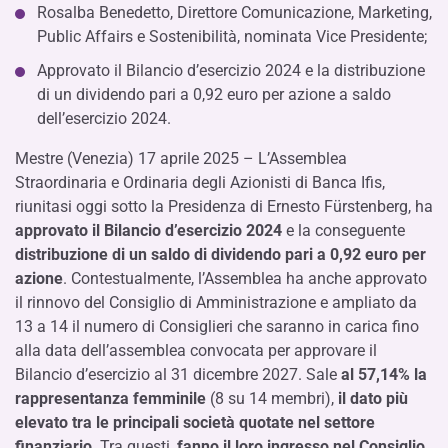
Rosalba Benedetto, Direttore Comunicazione, Marketing,
Public Affairs e Sostenibilità, nominata Vice Presidente;
Approvato il Bilancio d’esercizio 2024 e la distribuzione
di un dividendo pari a 0,92 euro per azione a saldo
dell’esercizio 2024.
Mestre (Venezia) 17 aprile 2025 – L’Assemblea
Straordinaria e Ordinaria degli Azionisti di Banca Ifis,
riunitasi oggi sotto la Presidenza di Ernesto Fürstenberg, ha
approvato il Bilancio d’esercizio 2024
e la conseguente
distribuzione di un saldo di dividendo pari a 0,92 euro per
azione
. Contestualmente, l’Assemblea ha anche approvato
il rinnovo del Consiglio di Amministrazione e ampliato da
13 a 14 il numero di Consiglieri che saranno in carica fino
alla data dell’assemblea convocata per approvare il
Bilancio d’esercizio al 31 dicembre 2027. Sale
al 57,14% la
rappresentanza femminile
(8 su 14 membri),
il dato più
elevato tra le principali società quotate nel settore
finanziario
. Tra questi,
fanno il loro ingresso nel Consiglio