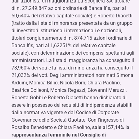
dall’azionista di maggioranza La Scogliera SA, titolare
di n. 27.249.847 azioni ordinarie di Banca Ifis, pari al
50,640% del relativo capitale sociale) e Roberto Diacetti
(tratto dalla lista di minoranza presentata da un gruppo
di investitori istituzionali internazionali e nazionali,
titolari congiuntamente di n. 874.715 azioni ordinarie di
Banca Ifis, pari al 1,62251% del relativo capitale
sociale), con determinazione dei compensi spettanti agli
amministratori. La lista di maggioranza ha conseguito il
78,960% dei voti e la lista di minoranza ha conseguito il
21,032% dei voti. Degli amministratori nominati Simona
Arduini, Monica Billio, Nicola Borri, Chiara Paolino,
Beatrice Colleoni, Monica Regazzi, Giovanni Meruzzi,
Roberta Gobbi e Roberto Diacetti hanno dichiarato di
essere in possesso dei requisiti di indipendenza stabiliti
dalla normativa vigente e dal Codice di Corporate
Governance delle Società Quotate. Con l’ingresso di
Rosalba Benedetto e Chiara Paolino,
sale al 57,14% la
rappresentanza femminile nel Consiglio di