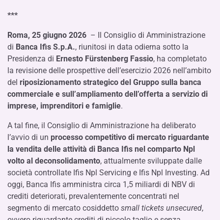
***
Roma, 25 giugno 2026
– Il Consiglio di Amministrazione
di
Banca Ifis S.p.A.
, riunitosi in data odierna sotto la
Presidenza di
Ernesto Fürstenberg Fassio
, ha completato
la revisione delle prospettive dell’esercizio 2026 nell’ambito
del
riposizionamento strategico del Gruppo sulla banca
commerciale e sull’ampliamento dell’offerta a servizio di
imprese, imprenditori e famiglie
.
A tal fine, il Consiglio di Amministrazione ha deliberato
l’avvio di un
processo competitivo di mercato riguardante
la vendita delle attività di Banca Ifis nel comparto Npl
volto al deconsolidamento
, attualmente sviluppate dalle
società controllate Ifis Npl Servicing e Ifis Npl Investing. Ad
oggi, Banca Ifis amministra circa 1,5 miliardi di NBV di
crediti deteriorati, prevalentemente concentrati nel
segmento di mercato cosiddetto
small tickets unsecured
,
ovvero riguardante crediti di piccolo taglio e senza