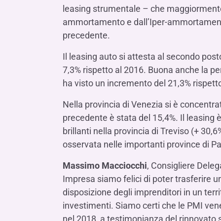
leasing strumentale – che maggiormente h
ammortamento e dall’Iper-ammortamento –
precedente.
Il leasing auto si attesta al secondo pos
7,3% rispetto al 2016. Buona anche la pe
ha visto un incremento del 21,3% rispett
Nella provincia di Venezia si è concentrato
precedente è stata del 15,4%. Il leasing 
brillanti nella provincia di Treviso (+ 30,
osservata nelle importanti province di P
Massimo Macciocchi
, Consigliere Dele
Impresa siamo felici di poter trasferire 
disposizione degli imprenditori in un ter
investimenti. Siamo certi che le PMI ven
nel 2018, a testimonianza del rinnovato sl