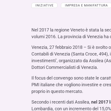
LE SOCIETÀ DEL GRUPPO BANCA IFIS
Collegio Sindacale
INIZIATIVE
IMPRESA E MANIFATTURA
Remunerazio
Banca Ifis
Ifis Npl Inves
Assemblea degli azionisti
FINANZIAMENTI​
ESTERO​
Banca Credifarma
Ifis Npl Servi
Archivio documenti assemblee
Finanziamenti a medio-lungo termine
Factoring imp
Cap.Ital.Fin.
illimity Bank
Nel 2017 la regione Veneto è stata la sec
Finanziament
volumi 2016. La provincia di Venezia ha c
Altri servizi b
LEASING & NOLEGGIO​
Venezia, 27 febbraio 2018 – Si è svolto o
Leasing
Contabili di Venezia (Santa Croce, 494), 
Noleggio
investimenti’, organizzato da Assilea (As
di Ifis Rental Services
Dottori Commercialisti di Venezia.
Il focus del convengo sono state le caratt
PMI italiane che vogliono investire e cres
proprio in questo mercato.
Secondo i recenti dati Assilea,
nel 2017 
Lombardia, con un incremento del 15,0% ri