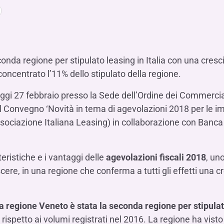
Hai b
Hai b
Hai b
ALTRI SERVIZI ​
ne
ting
Ifis Rental Services
Hai b
Hai b
Hai b
Assicurazioni
cing
Ifis Finance I.F.N. S.A.
ort/export​
Ifis Finance Sp. z o.o.
onda regione per stipulato leasing in Italia con una cresci
i import/export
oncentrato l’11% dello stipulato della regione.
Hai b
ancari per l’estero
Hai b
ggi 27 febbraio presso la Sede dell’Ordine dei Commerciali
il Convegno ‘Novità in tema di agevolazioni 2018 per le i
sociazione Italiana Leasing) in collaborazione con Banca 
eristiche e i vantaggi delle
agevolazioni fiscali 2018
, un
Hai b
cere, in una regione che conferma a tutti gli effetti una cr
la regione Veneto è stata la seconda regione per stipula
spetto ai volumi registrati nel 2016. La regione ha visto 