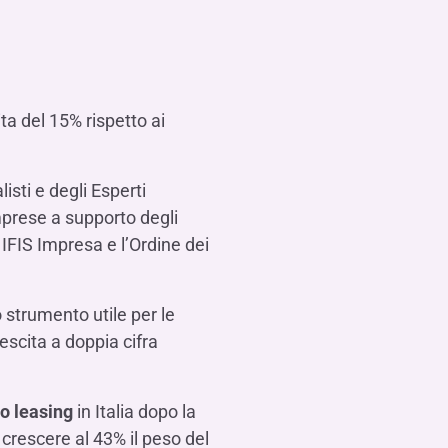
Contattaci
FAQ
isogno di aiuto?
isogno di aiuto?
isogno di aiuto?
Contattaci
Contattaci
Contattaci
Dove Siamo
Dove Siamo
Dove Siamo
FAQ
FAQ
FAQ
Gestione della fiscalità
Fürstenberg SIM
isogno di aiuto?
isogno di aiuto?
isogno di aiuto?
Contattaci
Contattaci
Contattaci
Dove Siamo
Dove Siamo
Dove Siamo
FAQ
FAQ
FAQ
ta del 15% rispetto ai
isogno di aiuto?
Contattaci
Dove Siamo
FAQ
isogno di aiuto?
sti e degli Esperti
Contattaci
Dove Siamo
FAQ
mprese a supporto degli
IFIS Impresa e l’Ordine dei
o strumento utile per le
isogno di aiuto?
Contattaci
Dove siamo
FAQ
escita a doppia cifra
to leasing
in Italia dopo la
crescere al 43% il peso del