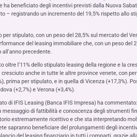
a beneficiato degli incentivi previsti dalla Nuova Sabati
 registrando un incremento del 19,5% rispetto allo sti
to per stipulato, con un peso del 28,5% sul mercato del Ve
rformance del leasing immobiliare che, con un peso del 23
o all’anno precedente.
 oltre l’11% dello stipulato leasing della regione e la cres
è cresciuto anche in tutte le altre province venete, con 
6%), prima per stipulato, e in quella di Vicenza (+17,3%). P
adova (+2,7%) e Verona (+3,4%).
gato di IFIS Leasing (Banca IFIS Impresa) ha commentat
un messaggio di fattibilità e conoscenza degli strumenti fi
ritorio estremamente ricettivo e che sta interpretando mol
ete sapranno beneficiare del prolungamenti degli incentiv
ancio del leasing finanziario in tutti i comparti, grazie al