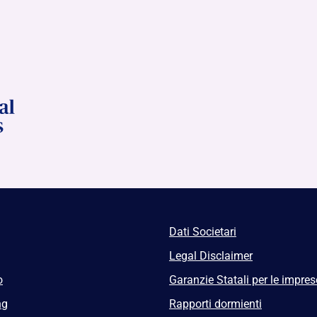
Dati Societari
Legal Disclaimer
o
Garanzie Statali per le impres
ng
Rapporti dormienti