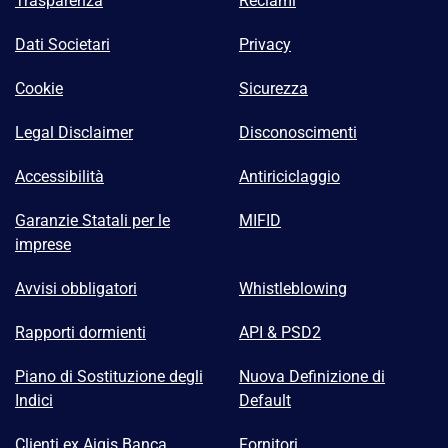
Trasparenza
Reclami
Dati Societari
Privacy
Cookie
Sicurezza
Legal Disclaimer
Disconoscimenti
Accessibilità
Antiriciclaggio
Garanzie Statali per le
MIFID
imprese
Avvisi obbligatori
Whistleblowing
Rapporti dormienti
API & PSD2
Piano di Sostituzione degli
Nuova Definizione di
Indici
Default
Clienti ex Aigis Banca
Fornitori