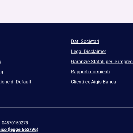
Dati Societari
Legal Disclaimer
o
Garanzie Statali per le impres
ng
Rapporti dormienti
ione di Default
Clienti ex Aigis Banca
n. 04570150278
mico (legge 662/96)