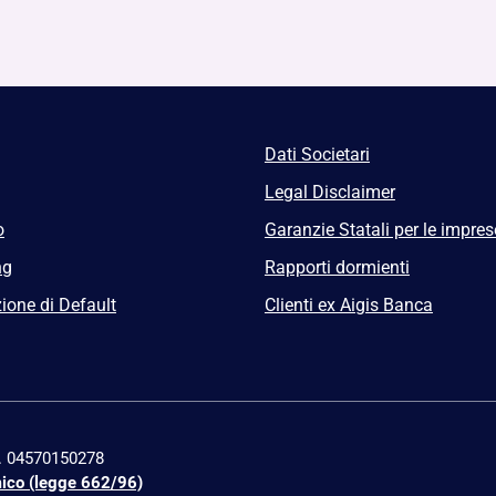
Dati Societari
Legal Disclaimer
o
Garanzie Statali per le impres
ng
Rapporti dormienti
ione di Default
Clienti ex Aigis Banca
n. 04570150278
mico (legge 662/96)