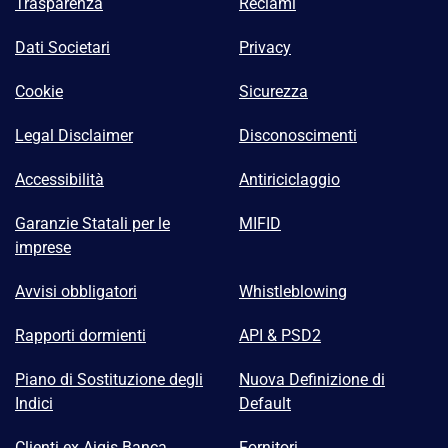
Trasparenza
Reclami
Dati Societari
Privacy
Cookie
Sicurezza
Legal Disclaimer
Disconoscimenti
Accessibilità
Antiriciclaggio
Garanzie Statali per le
MIFID
imprese
Avvisi obbligatori
Whistleblowing
Rapporti dormienti
API & PSD2
Piano di Sostituzione degli
Nuova Definizione di
Indici
Default
Clienti ex Aigis Banca
Fornitori