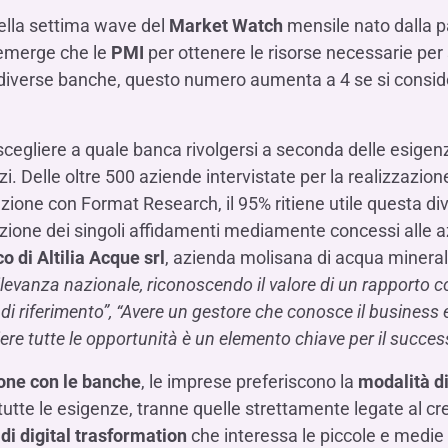
Hai b
Hai b
Hai b
ALTRI SERVIZI ​
della settima wave del
Market Watch
mensile nato dalla pa
ne
ting
Ifis Rental Services
Hai b
Hai b
Hai b
Assicurazioni
a emerge che le
PMI
per ottenere le risorse necessarie per
 3 diverse banche, questo numero aumenta a 4 se si consi
cing
Ifis Finance I.F.N. S.A.
ort/export​
Ifis Finance Sp. z o.o.
i import/export
 scegliere a quale banca rivolgersi a seconda delle esige
Hai b
ancari per l’estero
izi. Delle oltre 500 aziende intervistate per la realizzazion
Hai b
razione con Format Research, il 95% ritiene utile questa div
duzione dei singoli affidamenti mediamente concessi alle
 di Altilia Acque srl
, azienda molisana di acqua minera
rilevanza nazionale, riconoscendo il valore di un rapporto 
 di riferimento”, “Avere un gestore che conosce il business 
Hai b
ere tutte le opportunità è un elemento chiave per il succes
one con le banche
, le imprese preferiscono la
modalità di
er tutte le esigenze, tranne quelle strettamente legate al c
di digital trasformation
che interessa le piccole e medie