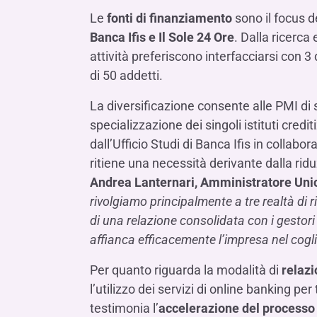
LE SOCIETÀ DEL GRUPPO BANCA IFIS
Collegio Sindacale
Le
fonti di finanziamento
sono il focus 
Remunerazio
Banca Ifis
Ifis Npl Inves
Assemblea degli azionisti
Banca Ifis e Il Sole 24 Ore
. Dalla ricerc
FINANZIAMENTI​
ESTERO​
attività preferiscono interfacciarsi con
Banca Credifarma
Ifis Npl Servi
Archivio documenti assemblee
Finanziamenti a medio-lungo termine
Factoring imp
di 50 addetti.
Cap.Ital.Fin.
illimity Bank
Finanziament
La diversificazione consente alle PMI di
Altri servizi b
LEASING & NOLEGGIO​
specializzazione dei singoli istituti credit
Leasing
dall’Ufficio Studi di Banca Ifis in collabo
ritiene una necessità derivante dalla ri
Noleggio
Andrea Lanternari, Amministratore Unico
di Ifis Rental Services
rivolgiamo principalmente a tre realtà di 
di una relazione consolidata con i gestori
affianca efficacemente l’impresa nel cogli
Per quanto riguarda la modalità di
relazi
l’utilizzo dei servizi di online banking p
testimonia l’
accelerazione del processo 