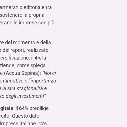
Contattaci
FAQ
isogno di aiuto?
isogno di aiuto?
isogno di aiuto?
Contattaci
Contattaci
Contattaci
Dove Siamo
Dove Siamo
Dove Siamo
FAQ
FAQ
FAQ
rtnership editoriale tra
Gestione della fiscalità
Fürstenberg SIM
isogno di aiuto?
isogno di aiuto?
isogno di aiuto?
 sostenere la propria
Contattaci
Contattaci
Contattaci
Dove Siamo
Dove Siamo
Dove Siamo
FAQ
FAQ
FAQ
derano le imprese con più
nze del momento e della
isogno di aiuto?
Contattaci
Dove Siamo
FAQ
e del report, realizzato
isogno di aiuto?
Contattaci
Dove Siamo
FAQ
ersificazione; il 4% la
 aziende, come spiega
le (Acqua Sepinia):
“Noi ci
continuativo e l’importanza
e la sua stagionalità e
isogno di aiuto?
Contattaci
Dove siamo
FAQ
so degli investimenti”.
gitale
: il
64%
predilige
redito. Questo dato
 imprese italiane.
“Nel