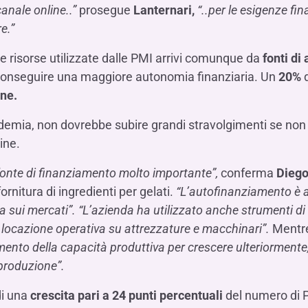
anale online..”
prosegue
Lanternari,
“..per le esigenze fin
e.”
e risorse utilizzate dalle PMI arrivi comunque da
fonti di
a conseguire una maggiore autonomia finanziaria. Un
20%
d
ine.
demia, non dovrebbe subire grandi stravolgimenti se no
ine.
 fonte di finanziamento molto importante”,
conferma
Diego
ornitura di ingredienti per gelati.
“L’autofinanziamento è 
a sui mercati”. “L’azienda ha utilizzato anche strumenti di 
a locazione operativa su attrezzature e macchinari”.
Mentre,
mento della capacità produttiva per crescere ulteriormente,
 produzione”.
di una
crescita pari a 24 punti percentuali
del numero di P