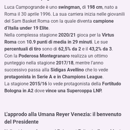
Luca Campogrande è uno
swingman,
di
198 cm
, nato a
Roma il 30 aprile 1996. La sua carriera inizia nelle giovanili
del Sam Basket Roma con la quale diventa
campione
d’Italia under 19 Elite
.
Nella complessa stagione
2020/21
gioca per la
Virtus
Roma
con
10.9 punti di media in 29 minuti
. Le sue
percentuali di tiro
sono di
62,5%
da 2
e il
43,2% da 3
.
Con la
Poderosa Montegranaro
realizza un ottimo
punteggio nella stagione
2017/18
, mentre l’anno
successivo passa alla
Sidigas Avellino
che lo vede
protagonista in Serie A e in Champions League
.
La stagione
2015/16
lo vede protagonista della
Fortitudo
Bologna in A2
dove
vince una Supercoppa LNP.
L’approdo alla Umana Reyer Venezia: il benvenuto
del Presidente