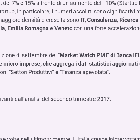
te, del 7% e 15% a fronte di un aumento del +10% (Startup
tartup, in particolare, i numeri assoluti sono significativi
 maggiore densità e crescita sono
IT, Consulenza, Ricerca 
a, Emilia Romagna e Veneto
con una forte accelerazion
izione di settembre del “
Market Watch PMI” di Banca IFIS
micro imprese, che aggrega i dati statistici aggiornati d
ni “Settori Produttivi” e “Finanza agevolata”.
rivanti dall’analisi del secondo trimestre 2017:
se volte nell’ultimo trimestre. L’Italia cresce ininterrotta