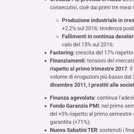
consecutivi, cioè dai primi tre mesi 
Produzione industriale in cresc
+2,2% sul 2016; tendenza positiv
Fallimenti in continua decele
calo del 15% sul 2016;
Factoring:
crescita del 17% rispett
Finanziamenti
: tensioni del mercat
rispetto al primo trimestre 2017
. I
volume di erogazioni più basso dal 
dicembre 2011, i prestiti alle socie
Finanza agevolata:
continua l’ades
Fondo Garanzia PMI
: nel primo se
del +5% rispetto al primo semestre d
garantita (+71%);
Nuova Sabatini TER
: sostenuti i fi