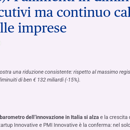
Hai b
Hai b
Hai b
ALTRI SERVIZI ​
cutivi ma continuo ca
ne
ting
Ifis Rental Services
Hai b
Hai b
Hai b
Assicurazioni
lle imprese
cing
Ifis Finance I.F.N. S.A.
ort/export​
Ifis Finance Sp. z o.o.
i import/export
Hai b
ancari per l’estero
Hai b
ostra una riduzione consistente: rispetto al massimo regis
diminuiti di ben € 132 miliardi (-15%).
Hai b
l barometro dell’innovazione in Italia si alza
e la crescita
le Startup Innovative e PMI Innovative è la conferma: nel s