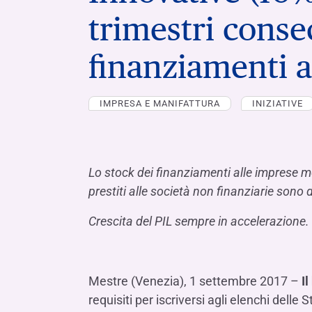
LE SOCIETÀ DEL GRUPPO BANCA IFIS
Collegio Sindacale
trimestri conse
Remunerazio
Banca Ifis
Ifis Npl Inves
Assemblea degli azionisti
FINANZIAMENTI​
ESTERO​
finanziamenti a
Banca Credifarma
Ifis Npl Servi
Archivio documenti assemblee
Finanziamenti a medio-lungo termine
Factoring imp
Cap.Ital.Fin.
illimity Bank
Finanziament
IMPRESA E MANIFATTURA
INIZIATIVE
Altri servizi b
LEASING & NOLEGGIO​
Leasing
Noleggio
Lo stock dei finanziamenti alle imprese m
di Ifis Rental Services
prestiti alle società non finanziarie sono 
Crescita del PIL sempre in accelerazione.
Mestre (Venezia), 1 settembre 2017 –
I
requisiti per iscriversi agli elenchi del