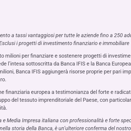
Hai b
Hai b
Hai b
ALTRI SERVIZI ​
ne
ting
Ifis Rental Services
Hai b
Hai b
Hai b
Assicurazioni
cing
Ifis Finance I.F.N. S.A.
ort/export​
Ifis Finance Sp. z o.o.
ento a tassi vantaggiosi per tutte le aziende fino a 250 adde
i import/export
sclusi i progetti di investimento finanziario e immobiliare
Hai b
ancari per l’estero
Hai b
milioni per finanziare e sostenere progetti di investimen
e l’intesa sottoscritta da Banca IFIS e la Banca Europea d
ilioni, Banca IFIS aggiungerà risorse proprie per pari i
ro.
ione finanziaria europea a testimonianza del forte e radic
Hai b
iluppo del tessuto imprenditoriale del Paese, con particol
ità.
 e Media Impresa italiana con professionalità e forte spec
 nella storia della Banca, è un’ulteriore conferma del nostr