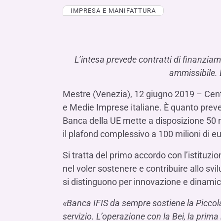
LE SOCIETÀ DEL GRUPPO BANCA IFIS
Collegio Sindacale
IMPRESA E MANIFATTURA
Remunerazio
Banca Ifis
Ifis Npl Inves
Assemblea degli azionisti
FINANZIAMENTI​
ESTERO​
Banca Credifarma
Ifis Npl Servi
Archivio documenti assemblee
Finanziamenti a medio-lungo termine
Factoring imp
Cap.Ital.Fin.
illimity Bank
L’intesa prevede contratti di finanziam
Finanziament
ammissibile. E
Altri servizi b
LEASING & NOLEGGIO​
Mestre (Venezia), 12 giugno 2019 – Cento 
Leasing
e Medie Imprese italiane. È quanto preved
Noleggio
Banca della UE mette a disposizione 50 m
di Ifis Rental Services
il plafond complessivo a 100 milioni di eu
Si tratta del primo accordo con l’istituz
nel voler sostenere e contribuire allo sv
si distinguono per innovazione e dinamic
«Banca IFIS da sempre sostiene la Piccola
servizio. L’operazione con la Bei, la prima