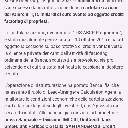
Mestre (Venezia), 28 giugno 2024 –
Banca Ifis
ha concluso
con successo la ristrutturazione di una
cartolarizzazione
del valore di 1,15 miliardi di euro avente ad oggetto crediti
factoring di proprietà
.
La cartolarizzazione, denominata “IFIS ABCP Programme”,
è stata inizialmente perfezionata il 13 ottobre 2016 e ha ad
oggetto la cessione su base rotativa di crediti vantati verso
la clientela privata derivanti dall’attività di factoring
ordinaria della Banca, acquistati sia pro-soluto, sia pro
solvendo e di cui sia stata notificata la cessione al debitore
ceduto.
L’operazione di ristrutturazione ha portato Banca Ifis, che
ha assunto il ruolo di Lead-Arranger e Calculation Agent, a
migliorare le condizioni economiche della cartolarizzazione
e ad allargare la platea degli investitori, che è passata da
sei a otto istituti. Alle banche già coinvolte nel progetto –
Intesa Sanpaolo – Divisione IMI CIB, UniCredit Bank
GmbH, Bnp Paribas Cib Italia, SANTANDER CIB, Crédit