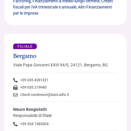
Factoring, Finanziamenti a medio-lungo termine, Crediti
fiscali per IVA trimestrale e annuale, Altri Finanziamenti
per le Imprese
FILIALE
Bergamo
Viale Papa Giovanni XXIII 94/E, 24121, Bergamo, BG
+39 035 4281321
+39 035 219940
clienti.nordovest@bancaifis.it
Mauro Bongiolatti
Responsabile di filiale
+39 334 1383504