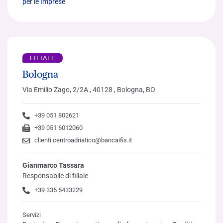
per le Imprese
FILIALE
Bologna
Via Emilio Zago, 2/2A , 40128 , Bologna, BO
+39 051 802621
+39 051 6012060
clienti.centroadriatico@bancaifis.it
Gianmarco Tassara
Responsabile di filiale
+39 335 5433229
Servizi