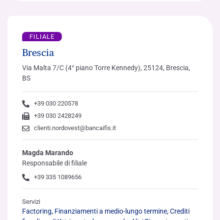
FILIALE
Brescia
Via Malta 7/C (4° piano Torre Kennedy), 25124, Brescia,
BS
+39 030 220578
+39 030 2428249
clienti.nordovest@bancaifis.it
Magda Marando
Responsabile di filiale
+39 335 1089656
Servizi
Factoring, Finanziamenti a medio-lungo termine, Crediti