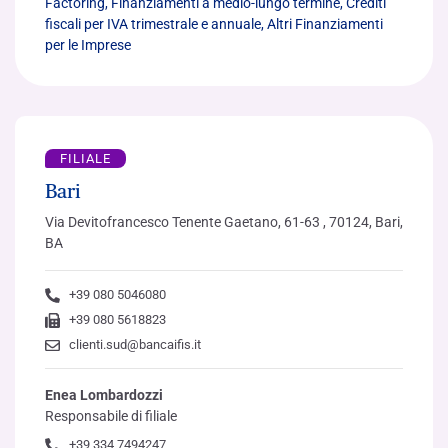
Factoring, Finanziamenti a medio-lungo termine, Crediti
fiscali per IVA trimestrale e annuale, Altri Finanziamenti
per le Imprese
FILIALE
Bari
Via Devitofrancesco Tenente Gaetano, 61-63 , 70124, Bari,
BA
+39 080 5046080
+39 080 5618823
clienti.sud@bancaifis.it
Enea Lombardozzi
Responsabile di filiale
+39 334 7494247