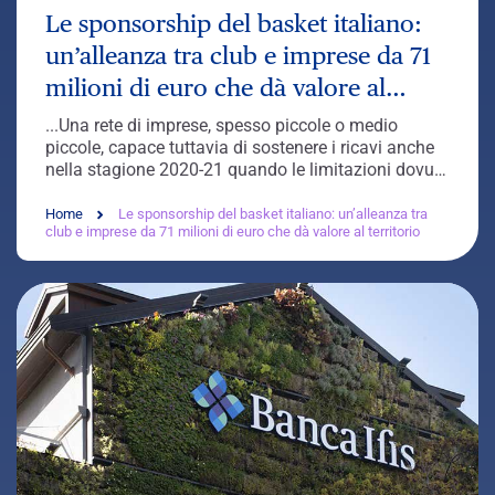
Le sponsorship del basket italiano:
un’alleanza tra club e imprese da 71
milioni di euro che dà valore al
territorio
...Una rete di imprese, spesso piccole o medio
piccole, capace tuttavia di sostenere i ricavi anche
nella stagione 2020-21 quando le limitazioni dovute
al
Covid
hanno impattato pesantemente sulle
revenue...
Home
Le sponsorship del basket italiano: un’alleanza tra
club e imprese da 71 milioni di euro che dà valore al territorio