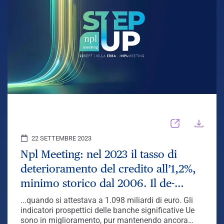
22 SETTEMBRE 2023
Npl Meeting: nel 2023 il tasso di
deterioramento del credito all’1,2%,
minimo storico dal 2006. Il de-
risking dei bilanci bancari prosegue
...quando si attestava a 1.098 miliardi di euro. Gli
anche oltre i target EBA.
indicatori prospettici delle banche significative Ue
sono in miglioramento, pur mantenendo ancora