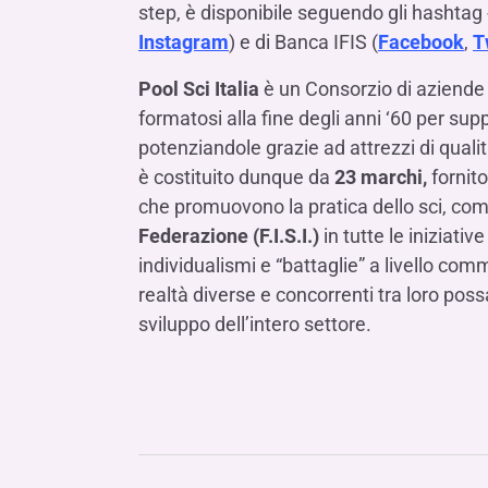
step, è disponibile seguendo gli hashtag
Instagram
) e di Banca IFIS (
Facebook
,
T
Pool Sci Italia
è un Consorzio di aziende (p
formatosi alla fine degli anni ‘60 per su
potenziandole grazie ad attrezzi di qualit
è costituito dunque da
23 marchi,
fornito
che promuovono la pratica dello sci, com
Federazione (F.I.S.I.)
in tutte le iniziati
individualismi e “battaglie” a livello com
realtà diverse e concorrenti tra loro po
sviluppo dell’intero settore.