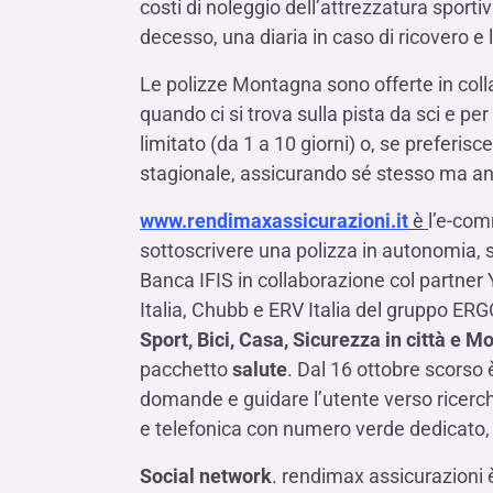
costi di noleggio dell’attrezzatura sport
decesso, una diaria in caso di ricovero e 
Le polizze Montagna sono offerte in coll
quando ci si trova sulla pista da sci e pe
limitato (da 1 a 10 giorni) o, se preferis
stagionale, assicurando sé stesso ma anc
www.rendimaxassicurazioni.it
è
l’e-com
sottoscrivere una polizza in autonomia, se
Banca IFIS in collaborazione col partner
Italia, Chubb e ERV Italia del gruppo ERGO
Sport, Bici, Casa, Sicurezza in città e 
pacchetto
salute
. Dal 16 ottobre scorso è
domande e guidare l’utente verso ricerche
e telefonica con numero verde dedicato, 
Social network
. rendimax assicurazioni 