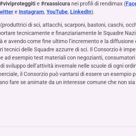
#viviproteggiti
e
#rxassicura
nei profili di rendimax (
Fac
witter
e
Instagram
,
YouTube
,
LinkedIn
).
roduttrici di sci, attacchi, scarponi, bastoni, caschi, occh
pportare tecnicamente e finanziariamente le Squadre Nazio
à e avendo come fine ultimo l’incremento e la diffusione d
ri tecnici delle Squadre azzurre di sci. Il Consorzio è impeg
e ad esempio test materiali con negozianti, consumatori 
ve di sviluppo dell’attività invernale nelle scuole di ogni or
merciale, il Consorzio può vantarsi di essere un esempio p
ssano fare se animate da un interesse comune che non sia