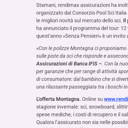
Stamani, rendimax assicurazioni ha inolt
organizzato dal Consorzio Pool Sci Italia 
le migliori novità sul mercato dello sci.
Il
ha annunciato il programma del tour: 12 w
quest’anno «Senza Pensieri» è un invito a 
«Con le polizze Montagna ci proponiamo s
sulle piste da sci che risponde e assecond
Assicurazioni di Banca IFIS –
. Con la nu
per garanzie che per range di attività sporti
di consumatore: dal bambino che si diverte
una rilassante passeggiata tra i boschi i
L’offerta Montagna.
Online su
www.rendi
stagione invernale: sci, snowboard, slitti
spese mediche, i costi di recupero e il sal
Qualora l’assicurato non sia nelle possibi