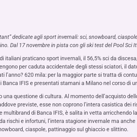
Hai b
Hai b
Hai b
ALTRI SERVIZI ​
ne
ting
Ifis Rental Services
Hai b
Hai b
Hai b
Assicurazioni
cing
Ifis Finance I.F.N. S.A.
ort/export​
Ifis Finance Sp. z o.o.
tant” dedicate agli sport invernali: sci, snowboard, ciaspol
i import/export
ttino. Dal 17 novembre in pista
con gli ski test del Pool Sci It
Hai b
ancari per l’estero
Hai b
i italiani praticano sport invernali, il 56,5% sci da disces
engono per caduta accidentale degli stessi sciatori, il dato
i l’anno? 620 mila: per la maggior parte si tratta di contus
di di Banca IFIS e presentati stamani a Milano nel corso d
 una questione di cultura. Al momento dell’acquisto dello 
Hai b
addove previste, esse non coprono l’intera casistica dei 
multibrand di Banca IFIS, è salita in vetta arricchendo la
 da rischi e infortuni, l’intera stagione invernale ma anche
 snowboard, ciaspole, pattinaggio sul ghiaccio e slittino.