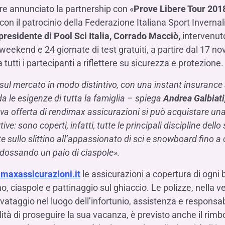
re annunciato la partnership con «
Prove Libere Tour 201
con il patrocinio della Federazione Italiana Sport Invernali
 presidente di Pool Sci Italia, Corrado Macciò,
intervenut
eekend e 24 giornate di test gratuiti, a partire dal 17 no
tutti i partecipanti a riflettere su sicurezza e protezione.
ul mercato in modo distintivo, con una instant insurance 
a le esigenze di tutta la famiglia – spiega
Andrea Galbiati
ova offerta di rendimax assicurazioni si può acquistare un
ve: sono coperti, infatti, tutte le principali discipline dello
 sullo slittino all’appassionato di sci e snowboard fino a
ndossando un paio di ciaspole».
maxassicurazioni.it
le assicurazioni a copertura di ogni 
no, ciaspole e pattinaggio sul ghiaccio. Le polizze, nella 
vataggio nel luogo dell’infortunio, assistenza e responsabil
lità di proseguire la sua vacanza, è previsto anche il rimb