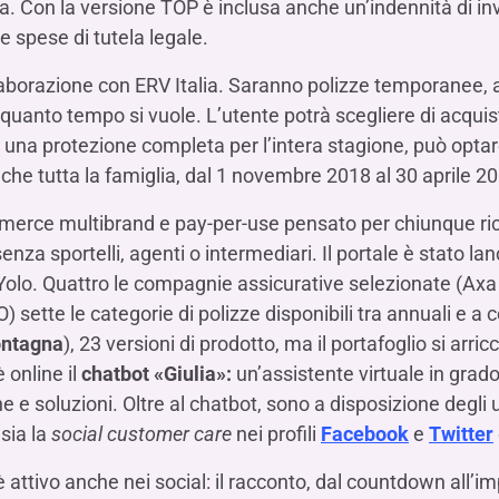
iva. Con la versione TOP è inclusa anche un’indennità di i
le spese di tutela legale.
aborazione con ERV Italia. Saranno polizze temporanee, a
r quanto tempo si vuole. L’utente potrà scegliere di acqui
ce una protezione completa per l’intera stagione, può opta
he tutta la famiglia, dal 1 novembre 2018 al 30 aprile 2
merce multibrand e pay-per-use pensato per chiunque ric
nza sportelli, agenti o intermediari. Il portale è stato lan
 Yolo. Quattro le compagnie assicurative selezionate (Axa
) sette le categorie di polizze disponibili tra annuali e a
Montagna
), 23 versioni di prodotto, ma il portafoglio si arri
 online il
chatbot «Giulia»:
un’assistente virtuale in grado
 e soluzioni. Oltre al chatbot, sono a disposizione degli 
sia la
social customer care
nei profili
Facebook
e
Twitter
è attivo anche nei social: il racconto, dal countdown all’