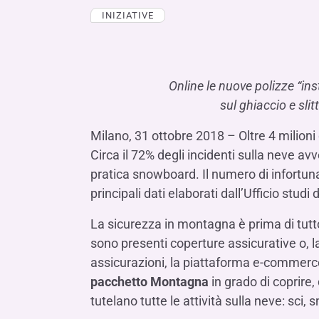
LE SOCIETÀ DEL GRUPPO BANCA IFIS
Collegio Sindacale
INIZIATIVE
Remunerazio
Banca Ifis
Ifis Npl Inves
Assemblea degli azionisti
FINANZIAMENTI​
ESTERO​
Banca Credifarma
Ifis Npl Servi
Archivio documenti assemblee
Finanziamenti a medio-lungo termine
Factoring imp
Cap.Ital.Fin.
illimity Bank
Online le nuove polizze “ins
Finanziament
sul ghiaccio e sli
Altri servizi b
LEASING & NOLEGGIO​
Milano, 31 ottobre 2018 – Oltre 4 milioni d
Leasing
Circa il 72% degli incidenti sulla neve avv
Noleggio
pratica snowboard. Il numero di infortunat
di Ifis Rental Services
principali dati elaborati dall’Ufficio stu
La sicurezza in montagna è prima di tutto
sono presenti coperture assicurative o, l
assicurazioni, la piattaforma e-commerce 
pacchetto Montagna
in grado di coprire,
tutelano tutte le attività sulla neve: sci,