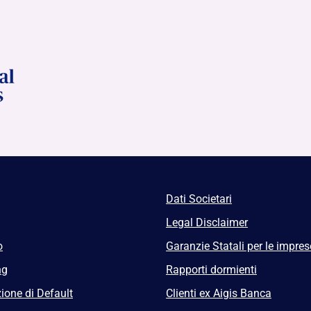
Dati Societari
Legal Disclaimer
o
Garanzie Statali per le impres
ng
Rapporti dormienti
ione di Default
Clienti ex Aigis Banca