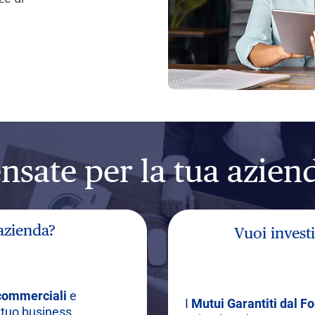
ensate per la tua azien
 azienda?
Vuoi investi
 commerciali
e
I
Mutui Garantiti dal F
 tuo business,