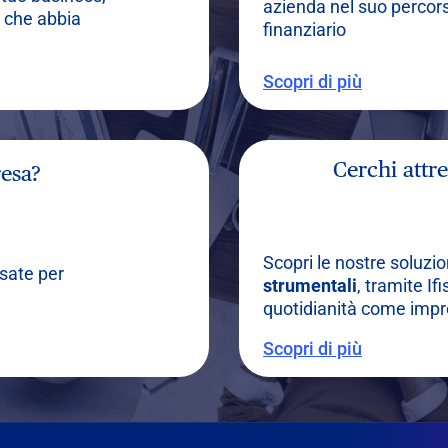
azienda nel suo percors
 che abbia
finanziario
Scopri di più
Cerchi attr
esa?
Scopri le nostre soluzio
sate per
strumentali
, tramite If
à
quotidianità come impre
Scopri di più