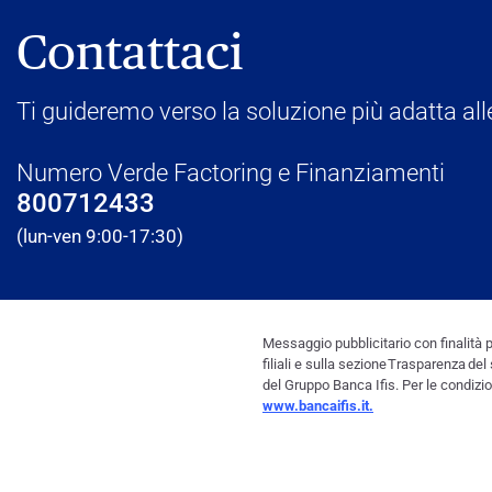
Contattaci
Ti guideremo verso la soluzione più adatta all
Numero Verde Factoring e Finanziamenti
800712433
(lun-ven 9:00-17:30)
Messaggio pubblicitario con finalità pr
filiali e sulla sezione Trasparenza del
del Gruppo Banca Ifis. Per le condizion
www.bancaifis.it.