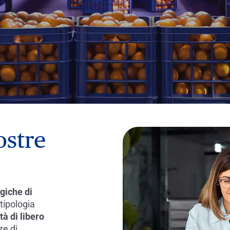
ostre
egiche di
 tipologia
ità di libero
ze di