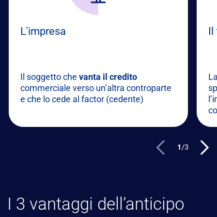
L'impresa
Il
Il soggetto che
vanta il credito
La
commerciale verso un’altra controparte
sp
e che lo cede al factor (cedente)
l’
co
1
/
3
I 3 vantaggi dell’anticipo