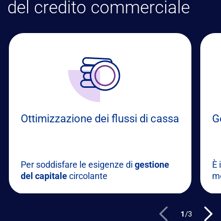
del credito commerciale
Ottimizzazione dei flussi di cassa
G
Per soddisfare le esigenze di
gestione
È 
del capitale
circolante
m
1
/
3