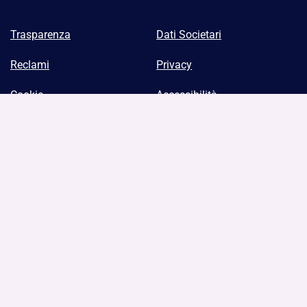
Trasparenza
Dati Societari
Reclami
Privacy
Cookie
Accessibilità
Antiriciclaggio
Banca Ifis S.p.A.
rappresentante del
Gruppo IVA
con Partita IVA n.
04570150278
Fondo di garanzia per le PMI del Ministero dello Sviluppo
Economico (legge 662/96)